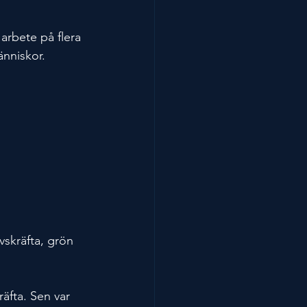
 arbete på flera 
nniskor.
vskräfta, grön 
räfta. Sen var 