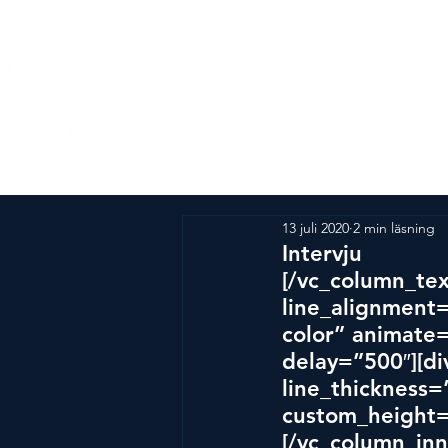
Om Årets Kock
SM-tä
13 juli 2020
2 min läsning
Intervju
[/vc_column_tex
line_alignment=
color” animate
delay=”500″][di
line_thickness=
custom_height=
[/vc_column_inn