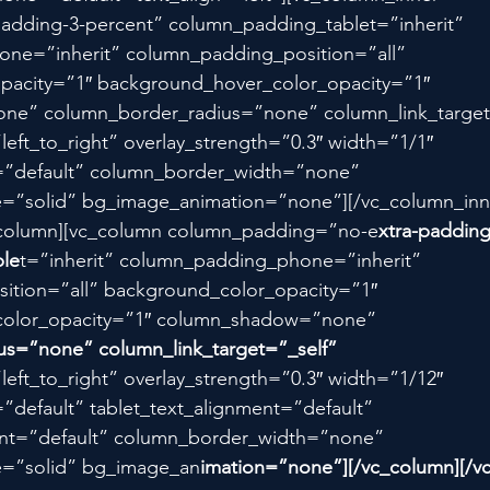
dding-3-percent” column_padding_tablet=”inherit” 
ne=”inherit” column_padding_position=”all” 
pacity=”1″ background_hover_color_opacity=”1″ 
e” column_border_radius=”none” column_link_target=
left_to_right” overlay_strength=”0.3″ width=”1/1″ 
t=”default” column_border_width=”none” 
e=”solid” bg_image_animation=”none”][/vc_column_inn
c_column][vc_column column_padding=”no-e
xtra-padding
le
t=”inherit” column_padding_phone=”inherit” 
ition=”all” background_color_opacity=”1″ 
olor_opacity=”1″ column_shadow=”none” 
us=”none” column_link_target=”_self” 
”left_to_right” overlay_strength=”0.3″ width=”1/12″ 
=”default” tablet_text_alignment=”default” 
nt=”default” column_border_width=”none” 
e=”solid” bg_image_an
imation=”none”][/vc_column][/v