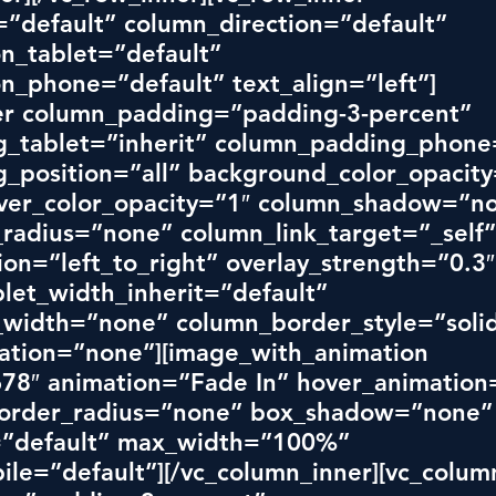
”default” column_direction=”default” 
n_tablet=”default” 
n_phone=”default” text_align=”left”]
er column_padding=”padding-3-percent” 
_tablet=”inherit” column_padding_phone=
_position=”all” background_color_opacity
er_color_opacity=”1″ column_shadow=”no
radius=”none” column_link_target=”_self”
ion=”left_to_right” overlay_strength=”0.3″
let_width_inherit=”default” 
width=”none” column_border_style=”solid
tion=”none”][image_with_animation 
78″ animation=”Fade In” hover_animation
border_radius=”none” box_shadow=”none”
=”default” max_width=”100%” 
le=”default”][/vc_column_inner][vc_colum