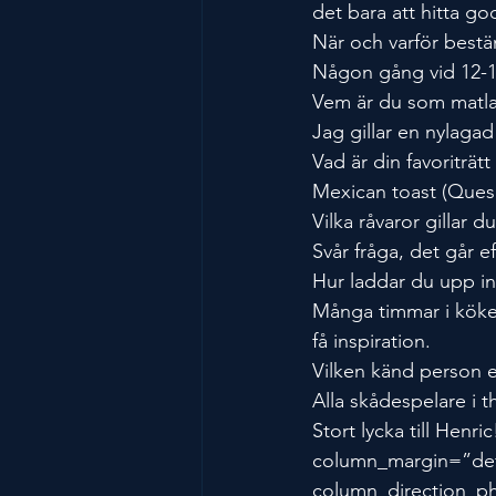
det bara att hitta g
När och varför bestä
Någon gång vid 12-13 
Vem är du som matl
Jag gillar en nylaga
Vad är din favoriträ
Mexican toast (Quesa
Vilka råvaror gillar d
Svår fråga, det går 
Hur laddar du upp i
Många timmar i köket
få inspiration.
Vilken känd person ell
Alla skådespelare i t
Stort lycka till Hen
column_margin=”defa
column_direction_ph