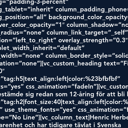
=”padding-3-percent” 
_tablet=”inherit” column_padding_phone=
_position=”all” background_color_opacity
er_color_opacity=”1″ column_shadow=”no
radius=”none” column_link_target=”_self”
ion=”left_to_right” overlay_strength=”0.3″
let_width_inherit=”default” 
width=”none” column_border_style=”solid
tion=”none”][vc_custom_heading text=”Fin
0″ 
”tag:h5|text_align:left|color:%23bfbfbf” 
s=”yes” css_animation=”fadeIn”][vc_custo
stämde sig redan som 12-åring för att bli 
”tag:h2|font_size:40|text_align:left|color:
” use_theme_fonts=”yes” css_animation=”f
ype=”No Line”][vc_column_text]Henric Herbe
arenhet och har tidigare tävlat i Svenska 