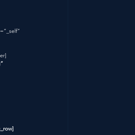
”_self” 
er]
” 
c_row]