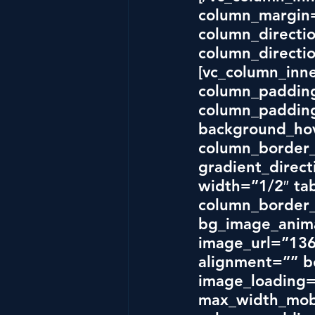
column_margin=
column_directio
column_directio
[vc_column_inn
column_padding
column_padding
background_hov
column_border_
gradient_direct
width=”1/2″ tab
column_border_
bg_image_anima
image_url=”136
alignment=”” 
image_loading
max_width_mobi