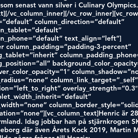
som senast vann silver i Culinary Olympics
t][/vc_col
umn_inne
r][/vc_row_inner][vc_row
”default” column_direction=”default” 
n_tablet=”default” 
n_phone=”default” text_align=”left”]
er column_padding=”padding-3-percent” 
_tablet=”inherit” column_padding_phone=
_position=”all” background_color_opacity
er_color_opacity=”1″ column_shadow=”no
radius=”none” column_link_target=”_self”
ion=”left_to_right” overlay_strength=”0.3″
let_width_inherit=”default” 
width=”none” column_border_style=”solid
tion=”none”][vc_column_text]Henric är 28 
rmland. Idag jobbar han på stjärnkrogen S
teborg där även Årets Kock 2019, Martin M