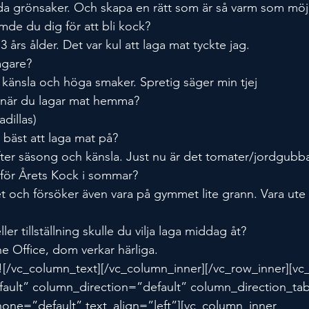
oda grönsaker. Och skapa en rätt som är så varm som möjl
mde du dig för att bli kock?
års ålder. Det var kul att laga mat tyckte jag.
agare?
d känsla och höga smaker. Spretig säger min tjej
tt när du lagar mat hemma?
dillas)
u bäst att laga mat på?
efter säsong och känsla. Just nu är det tomater/jordgubba
nför Årets Kock i sommar?
 och försöker även vara på gymmet lite grann. Vara ute o
er tillställning skulle du vilja laga middag åt?
he Office, dom verkar härliga.
ric![/vc_column_text][/vc_column_inner][/vc_row_inner][vc
ult” column_direction=”default” column_direction_tab
one=”default” text_align=”left”][vc_column_inner 