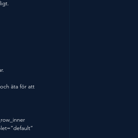
igt.
r.
ch äta för att 
_row_inner 
let=”default” 