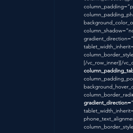
column_padding=”pa
column_padding_pho
background_color_o
column_shadow=”non
gradient_direction=”
tablet_width_inheri
column_border_styl
[/vc_row_inner][/v
column_padding_tab
column_padding_pos
background_hover_c
column_border_radi
gradient_direction=
tablet_width_inherit
phone_text_alignme
column_border_styl