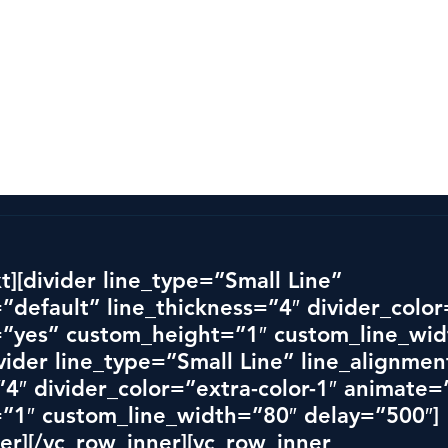
vlingen
Alla vinnare
Mer än en tävling
Partner
t][divider line_type=”Small Line” 
”default” line_thickness=”4″ divider_colo
=”yes” custom_height=”1″ custom_line_wid
vider line_type=”Small Line” line_alignmen
”4″ divider_color=”extra-color-1″ animate=
”1″ custom_line_width=”80″ delay=”500″]
er][/vc_row_inner][vc_row_inner 