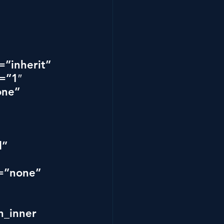
”inherit” 
=”1″ 
ne” 
 
 
” 
=”none” 
 
n_inner 