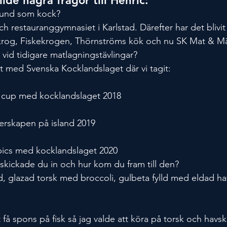
llde några frågor till Henric:
rund som kock?
ch restauranggymnasiet i Karlstad. Därefter har det blivit
krog, Fiskekrogen, Thörnströms kök och nu SK Mat & Mä
 vid tidigare matlagningstävlingar?
at med Svenska Kocklandslaget där vi tagit:
d cup med kocklandslaget 2018
erskapen på island 2019
ympics med kocklandslaget 2020
 skickade du in och hur kom du fram till den?
d, glazad torsk med broccoli, gulbeta fylld med eldad ha
t få spons på fisk så jag valde att köra på torsk och havsk