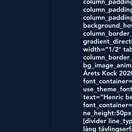
column_padding
column_padding
column_padding
background_hov
column_border_
gradient_direct
width=”1/2″ tab
column_border_
bg_image_anima
Årets Kock 202
font_container=
use_theme_font
text=”Henric be
font_container=
ne_height:50px
[divider line_t
lång tävlingserf