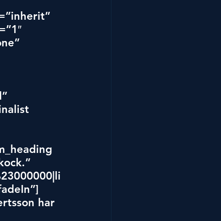
”inherit” 
=”1″ 
ne” 
 
 
” 
alist 
m_heading 
kock.” 
%23000000|li
adeIn”]
rtsson har 