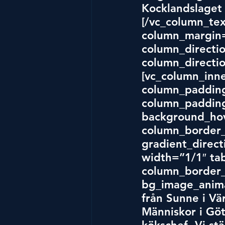
Kocklandslaget 
[/vc_column_tex
column_margin=
column_directio
column_directio
[vc_column_inn
column_padding
column_padding
background_hov
column_border_
gradient_direct
width=”1/1″ tab
column_border_
bg_image_anima
från Sunne i Vä
Människor i Gö