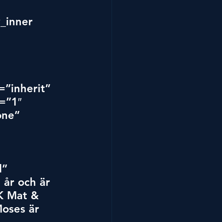
.
_inner 
”inherit” 
=”1″ 
ne” 
 
 
” 
år och är 
K Mat & 
oses är 