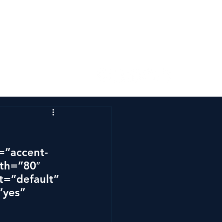
s
Kontakta oss
r=”accent-
th=”80″ 
t=”default” 
”yes” 