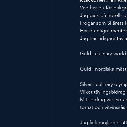
kökschef. Vi stä
Vad har du för bakg
Jag gick på hotell- o
krogar som Skärets 
Har du några meriter
Jag har tidigare tävl
Guld i culinary worl
Guld i nordiska mäst
Silver i culinary ol
Vilket tävlingsbidrag
Mitt bidrag var: sota
tomat och vitvinssås.
Jag fick möjlighet at