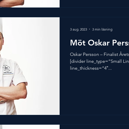
3 aug. 2023
3 min läsning
Möt Oskar Pers
Oskar Persson – Finalist Åre
[divider line_type=”Small Li
line_thickness=”4″...