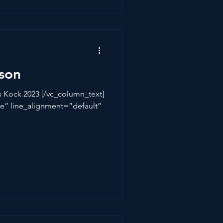
son
ts Kock 2023 [/vc_column_text]
ne” line_alignment=”default”