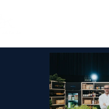
Om Årets Kock
SM-tä