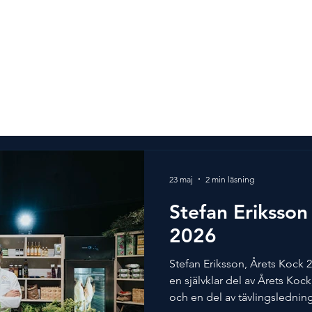
vlingen
Alla vinnare
Mer än en tävling
Partner
23 maj
2 min läsning
Stefan Eriksson 
2026
Stefan Eriksson, Årets Kock 2
en självklar del av Årets Koc
och en del av tävlingslednin