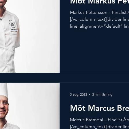
Möt Markus Pet
Markus Pettersson – Finalist
[/vc_column_text][divider li
line_alignment=”default” lin
3 aug. 2023
3 min läsning
Möt Marcus Br
Marcus Bremdal – Finalist År
[/vc_column_text][divider li