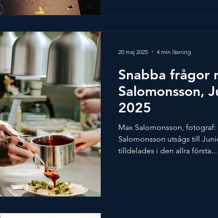
en gedigen bakgrund inom s
tidigare lagkapten i Svenska
som köksmästare på den stj
Nour i Stockholm. Vi träffade 
20 maj 2025
4 min läsning
Snabba frågor
Salomonsson, J
2025
Max Salomonsson, fotograf: Til
Salomonsson utsågs till Juni
tilldelades i den allra första...