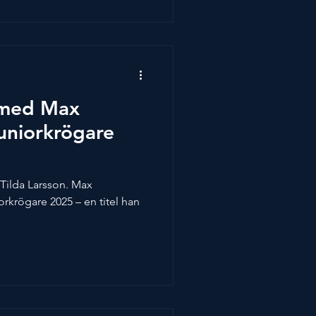
vensk gastronomi. Hon är
 Kocklandslaget och arbetar
ärnbelönade restaurangen
Ida efter fi
 med Max
uniorkrögare
da Larsson. Max
orkrögare 2025 – en titel han