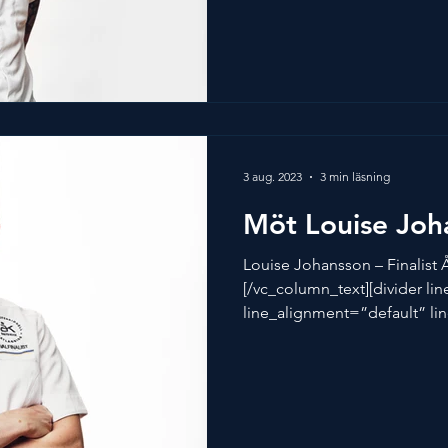
3 aug. 2023
3 min läsning
Möt Louise Joh
Louise Johansson – Finalist 
[/vc_column_text][divider li
line_alignment=”default” lin