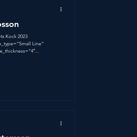
osson
ets Kock 2023
ne_type=”Small Line”
e_thickness=”4″...