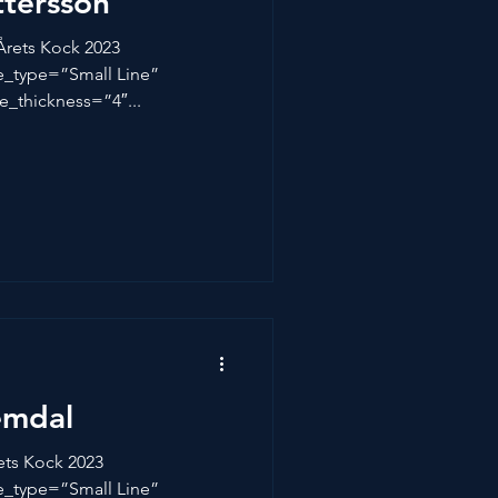
tersson
 Årets Kock 2023
ne_type=”Small Line”
e_thickness=”4″...
emdal
ets Kock 2023
ne_type=”Small Line”