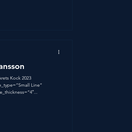
ansson
Årets Kock 2023
ne_type=”Small Line”
e_thickness=”4″...