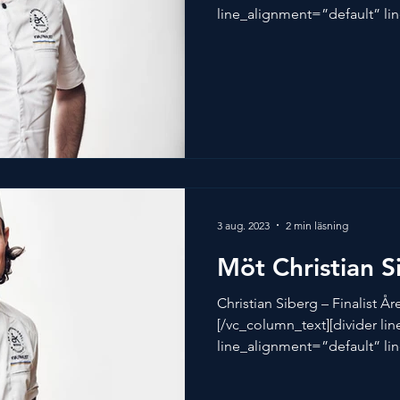
line_alignment=”default” lin
3 aug. 2023
2 min läsning
Möt Christian S
Christian Siberg – Finalist Å
[/vc_column_text][divider li
line_alignment=”default” lin