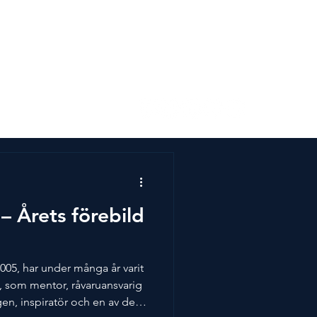
s
Kontakta oss
– Årets förebild
005, har under många år varit
k, som mentor, råvaruansvarig
gen, inspiratör och en av de