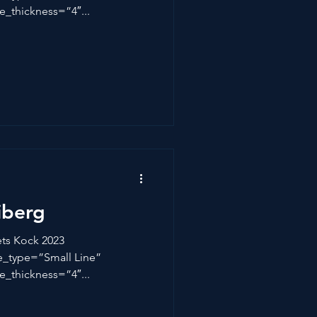
e_thickness=”4″...
iberg
rets Kock 2023
ne_type=”Small Line”
e_thickness=”4″...