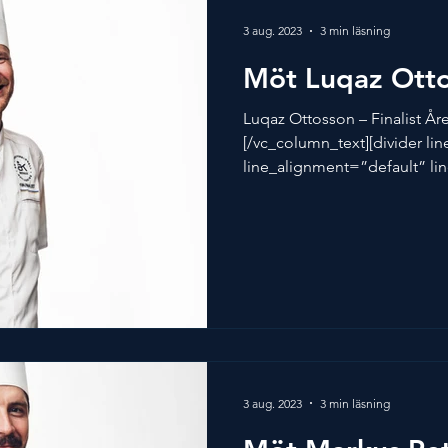
3 aug. 2023
3 min läsning
Möt Luqaz Ott
Luqaz Ottosson – Finalist År
[/vc_column_text][divider li
line_alignment=”default” lin
3 aug. 2023
3 min läsning