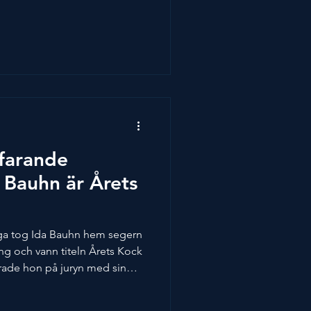
dens gastronomi. Med sitt
ldning, ledarskap och nästa
tt avtryck långt utanför
et fick vi förra veckan när han
nomins pris för Årets
tfarande
a Bauhn är Årets
ga tog Ida Bauhn hem segern
ng och vann titeln Årets Kock
ade hon på juryn med sin
fingertoppskänsla för smak.
 Sätila i Västra Götaland, har