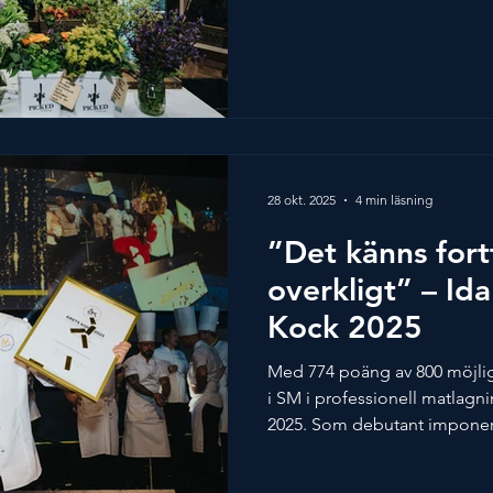
starkaste rösterna för framti
engagemang för råvaror, utbi
generations kockar har han sa
tävlingsköket. Ett bevis för d
hyllades med Svenska Gastro
Förebild – ett pris där 100 k
28 okt. 2025
4 min läsning
”Det känns for
overkligt” – Id
Kock 2025
Med 774 poäng av 800 möjli
i SM i professionell matlagni
2025. Som debutant imponer
precision, personlighet och 
Ida, född 1992 och uppvuxen i