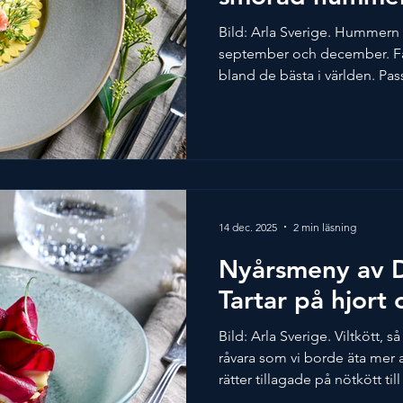
Bild: Arla Sverige. Hummern i
september och december. F
bland de bästa i världen. Pas
på nyår! Här serveras den i e
med kål och ost för att lyft
gott och snällare för plånbo
och ost till rätten. Detta rec
Årets Kock 2023. Bild och rec
Dryckesförslag av Spendrup
14 dec. 2025
2 min läsning
Nyårsmeny av D
Tartar på hjort
Bild: Arla Sverige. Viltkött, s
råvara som vi borde äta mer a
rätter tillagade på nötkött till
som tartar med samma mäng