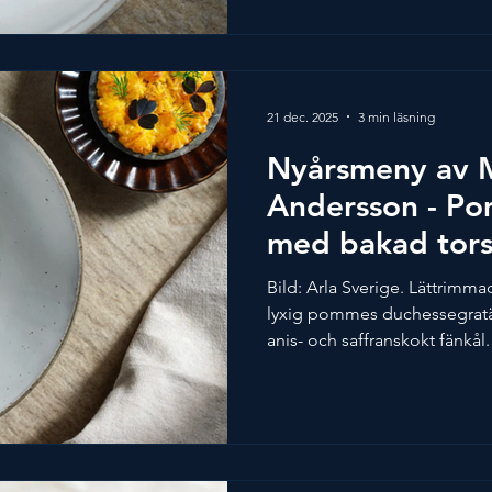
ordentligt, då blir det även 
servering. Detta recept är s
Årets Kock 2024. Dryckesförs
Esteco - Malbec, 2023 Marie
21 dec. 2025
3 min läsning
Nyårsmeny av 
Andersson - P
med bakad tors
champagnesås
Bild: Arla Sverige. Lättrimm
lyxig pommes duchessegrat
anis- och saffranskokt fänkål
och skummig champagnesås. H
förbereda så det blir enklare
recept är skapat av Michael 
Dryckesförslag av Spendrups 
Royale Réserve Brut Mariesta