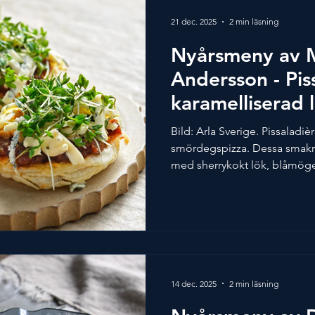
Ingredienser: Vitvinssås me
21 dec. 2025
2 min läsning
Nyårsmeny av 
Andersson - Pis
karamelliserad 
mandel och äde
Bild: Arla Sverige. Pissaladiè
smördegspizza. Dessa smakr
med sherrykokt lök, blåmöge
en perfekt start på nyårsmingl
pizzorna till förrätt gör du bar
minipizzor. Allt går att förbe
kommer. Detta recept är ska
Årets kock 2024. Dryckesförs
Boschendal - Brut Chardonna
14 dec. 2025
2 min läsning