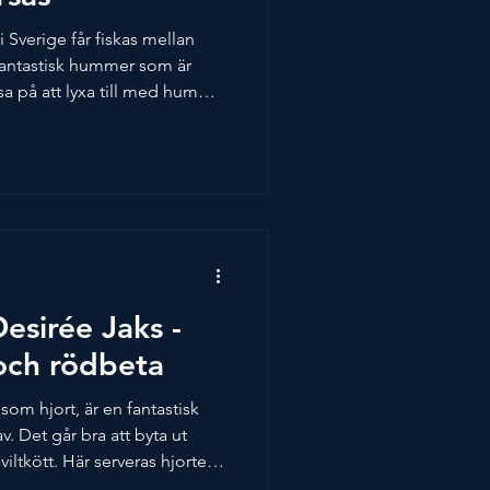
 Sverige får fiskas mellan
antastisk hummer som är
sa på att lyxa till med hummer
n öppen ravioli tillsammans
a hummersmaken, fantastiskt
ken, eftersom du adderar kål
ept är skapat av Desirée Jaks,
ept av Arla Sverige.
s Brygge
esirée Jaks -
 och rödbeta
å som hjort, är en fantastisk
v. Det går bra att byta ut
 viltkött. Här serveras hjorten
d kött som rödbeta, som