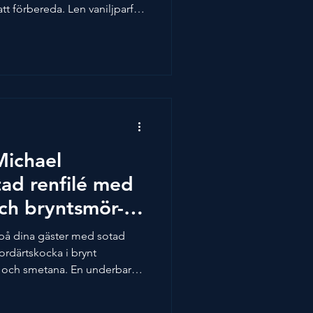
t förbereda. Len vaniljparfait
, syrlig och fräsch
söta nötter. Receptet är skapat
nditor 2024. Bild och recept
lag av Spendrups Bryggeri:
g Spätlese, 2019 Melleruds
edi
Michael
ad renfilé med
ch bryntsmör-
 på dina gäster med sotad
ordärtskocka i brynt
s och smetana. En underbar
 äta! Denna rätt ska
la smaker hinner sätta sig