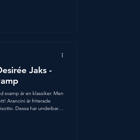
nda kött med högre kvalité,
ängd. Får du inte tag på
etta recept är skapat av
. Bild och recept av Arla
Spendrup
esirée Jaks -
svamp
ed svamp är en klassiker. Men
ott! Arancini är friterade
risotto. Dessa har underbar
ost. Umamibomb perfekt som
t är skapat av Desirée Jaks,
ept av Arla Sverige.
s Bryggeri: Domaine