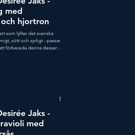
esirée Jaks -
ng med
och hjortron
ert som lyfter det svenska
igt, sött och syrligt - passar
 att förbereda denna dessert
njutas. Detta recept är skapat
023. Bild och recept av Arla
Spendrups Bryggeri: Graach
ese, 2019 Gotlands bryggeri
ner Ingredienser:
kost N
esirée Jaks -
avioli med
sås