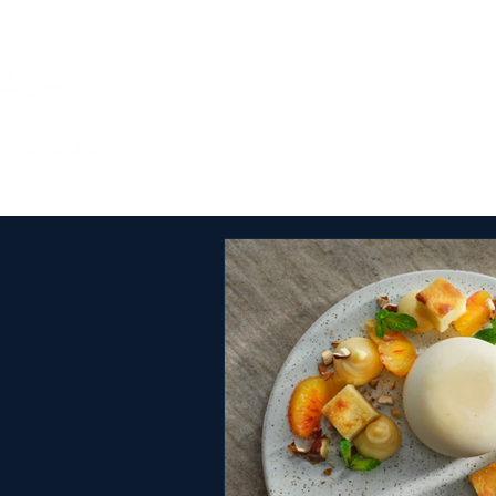
Om Årets Kock
SM-tä