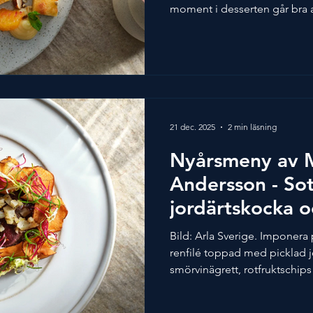
moment i desserten går bra at
samsas med saftig mandelkaka
citrussallad, citronkräm och 
av Hilma Strömberg, Årets Ko
av Arla Sverige. Dryckesförs
Graach Himmelreich - Rieslin
Paradpilsner 6 portioner Ingr
21 dec. 2025
2 min läsning
Nyårsmeny av 
Andersson - Sot
jordärtskocka o
vinägrett
Bild: Arla Sverige. Imponera
renfilé toppad med picklad j
smörvinägrett, rotfruktschip
förrätt både att skåda och att
förberedas dagen innan så al