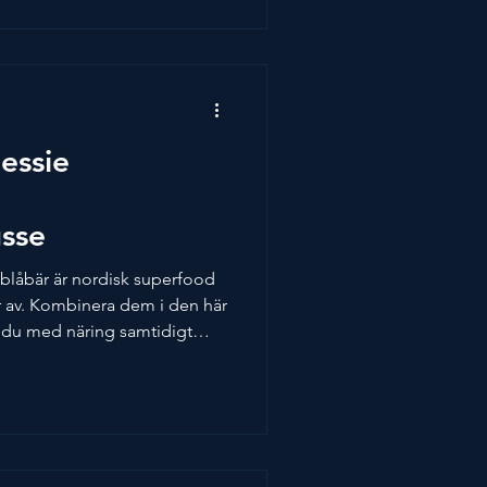
ads Dunkel Förrätt 6
enser: Skogschampinjoner
essie
sse
h blåbär är nordisk superfood
 av. Kombinera dem i den här
r du med näring samtidigt
t gott. Om du inte får tag i
ed citronmeliss eller mynta.
essie Sommarström, Årets Kock
 Sverige. Dryckesförslag av
Himmelreich - Riesling