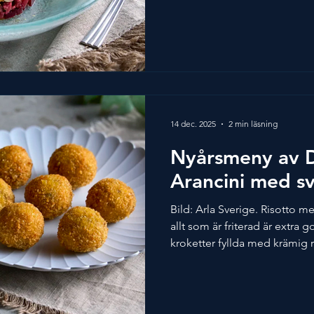
50/50 tartar. Då kan du anvä
men du behöver en mindre m
hjort kan du använda lamm. D
Desirée Jaks, Årets Kock 2023
Sverige. Dryckesförslag av 
14 dec. 2025
2 min läsning
Nyårsmeny av D
Arancini med 
Bild: Arla Sverige. Risotto m
allt som är friterad är extra g
kroketter fyllda med krämig 
smak av svamp och lagrad 
tilltugg till nyår! Detta recep
Årets Kock 2023. Bild och rec
Dryckesförslag av Spendrup