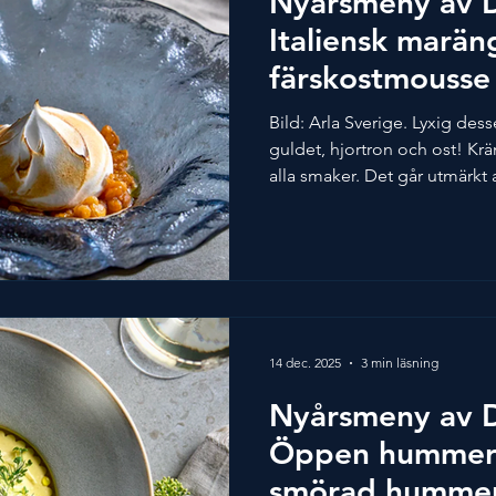
Nyårsmeny av D
Italiensk marä
färskostmousse 
Bild: Arla Sverige. Lyxig dess
guldet, hjortron och ost! Kräm
alla smaker. Det går utmärkt
några dagar innan den ska av
av Desirée Jaks, Årets Kock 2
Sverige. Dryckesförslag av 
Himmelreich - Riesling Spätl
Wisby Stout Dessert 6 portio
Färskostmousse: Arla® Färs
14 dec. 2025
3 min läsning
Nyårsmeny av D
Öppen hummerr
smörad hummer