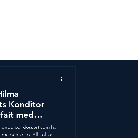
s
Kontakta oss
Hilma
ts Konditor
rfait med
h mandelkaka
en underbar dessert som har
tma och krisp. Alla olika