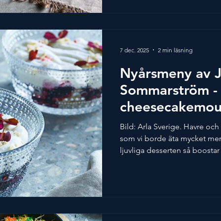
Bousquet White Brut Mariest
personer 1h 30 min Ingredi
7 dec. 2025
2 min läsning
Nyårsmeny av J
Sommarström -
cheesecakemou
Bild: Arla Sverige. Havre oc
som vi borde äta mycket mer
ljuvliga desserten så boosta
som du bjuder på något riktig
oxalis så fungerar det fint m
Detta recept är skapat av J
2022. Bild och recept av Arla
Spendrups Bryggeri: Graach 