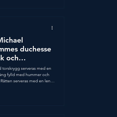
smidigare när det är dags för
kapat av Michael Andersson,
lag av Spendrups Bryggeri: El
stads Continenta
Michael
ommes duchesse
k och
ad torskrygg serveras med en
äng fylld med hummer och
. Rätten serveras med en len
ela rätten går fint att
 när den ska serveras. Detta
Andersson, Årets Kock 2024.
Bryggeri: Philipponnat -
ds veteöl 6 portioner