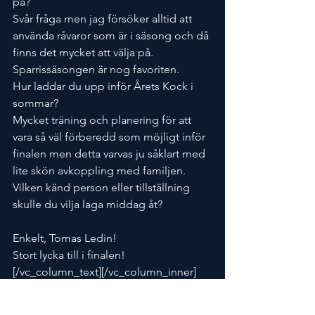
på?
Svår fråga men jag försöker alltid att 
använda råvaror som är i säsong och då 
finns det mycket att välja på. 
Sparrissäsongen är nog favoriten.
Hur laddar du upp inför Årets Kock i 
sommar?
Mycket träning och planering för att 
vara så väl förberedd som möjligt inför 
finalen men detta varvas ju såklart med 
lite skön avkoppling med familjen.
Vilken känd person eller tillställning 
skulle du vilja laga middag åt?
Enkelt, Tomas Ledin!
Stort lycka till i finalen!
[/vc_column_text][/vc_column_inner]
[/vc_row_inner][vc_row_inner 
column_margin=”default” 