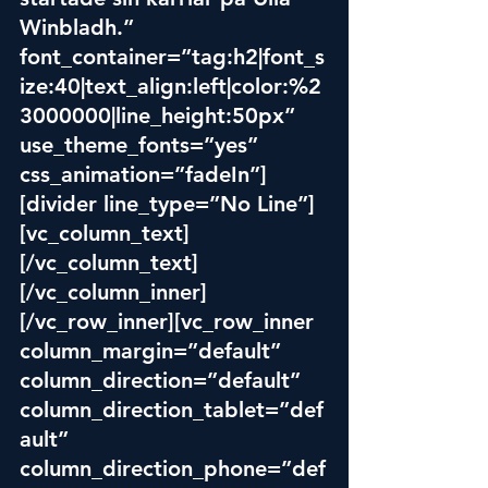
Winbladh.” 
font_container=”tag:h2|font_s
ize:40|text_align:left|color:%2
3000000|line_height:50px” 
use_theme_fonts=”yes” 
css_animation=”fadeIn”]
[divider line_type=”No Line”]
[vc_column_text]
[/vc_column_text]
[/vc_column_inner]
[/vc_row_inner][vc_row_inner 
column_margin=”default” 
column_direction=”default” 
column_direction_tablet=”
def
ault”
column_direction_phone=”def