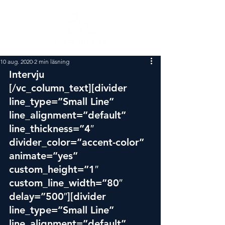
10 aug. 2020
2 min läsning
Intervju
[/vc_column_text][divider 
line_type=”Small Line” 
line_alignment=”default” 
line_thickness=”4″ 
divider_color=”accent-color” 
animate=”yes” 
custom_height=”1″ 
custom_line_width=”80″ 
delay=”500″][divider 
line_type=”Small Line” 
line_alignment=”default” 