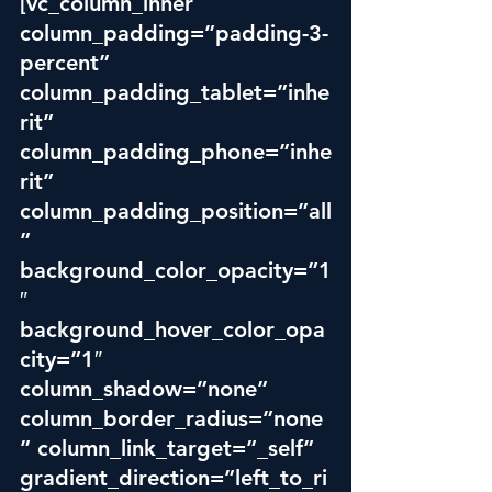
[vc_column_inner 
column_padding=”padding-3-
percent” 
column_padding_tablet=”inhe
rit” 
column_padding_phone=”inhe
rit” 
column_padding_position=”all
” 
background_color_opacity=”1
″ 
background_hover_color_opa
city=”1″ 
column_shadow=”none” 
column_border_radius=”none
” column_link_target=”_self” 
gradient_direction=”left_to_ri