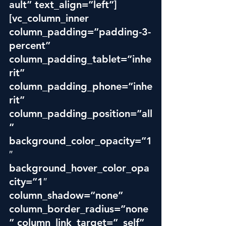
ault” text_align=”left”]
[vc_column_inner 
column_padding=”padding-3-
percent” 
column_padding_tablet=”inhe
rit” 
column_padding_phone=”inhe
rit” 
column_padding_position=”all
” 
background_color_opacity=”1
″ 
background_hover_color_opa
city=”1″ 
column_shadow=”none” 
column_border_radius=”none
” column_link_target=”_self” 