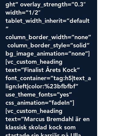
ght” overlay_strength=”0.3″ 
width=”1/2″ 
tablet_width_inherit=”default
” 
column_border_width=”none”
 column_border_style=”solid” 
bg_image_animation=”none”]
[vc_custom_heading 
text=”Finalist Årets Kock” 
font_container=”tag:h5|text_a
lign:left|color:%23bfbfbf” 
use_theme_fonts=”yes” 
css_animation=”fadeIn”]
[vc_custom_heading 
text=”Marcus Bremdahl är en 
klassisk skolad kock som 
startade sin karriär på Ulla 