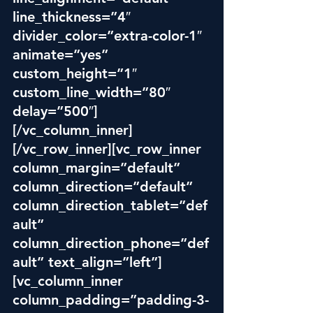
line_thickness=”4″ 
divider_color=”extra-color-1″ 
animate=”yes” 
custom_height=”1″ 
custom_line_width=”80″ 
delay=”500″]
[/vc_column_inner]
[/vc_row_inner][vc_row_inner 
column_margin=”default” 
column_direction=”default” 
column_direction_tablet=”def
ault” 
column_direction_phone=”def
ault” text_align=”left”]
[vc_column_inner 
column_padding=”padding-3-