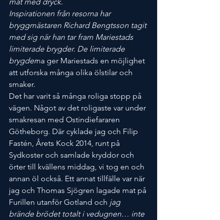
mat med dryck. 
Inspirationen från resorna har 
bryggmästaren Richard Bengtsson tagit 
med sig när han tar fram Mariestads 
limiterade brygder. De limiterade 
brygder
na ger Mariestads en möjlighet 
att utforska många olika ölstilar och 
smaker.
Det har varit så många roliga stopp på 
vägen. Något av det roligaste var under 
smakresan med Ostindiefararen 
Götheborg. Där cyklade jag och Filip 
Fastén, Årets Kock 2014, runt på 
Sydkoster och samlade kryddor och 
örter till kvällens middag, vi tog en och 
annan öl också. Ett annat tillfälle var när 
jag och Thomas Sjögren lagade mat på 
Furillen utanför Gotland och 
jag 
brände brödet totalt i vedugnen… inte 