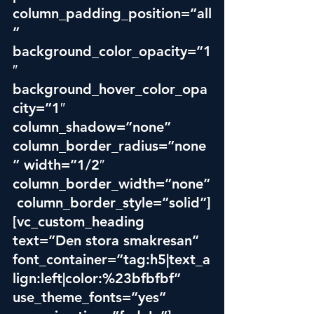
column_padding_position=”all
” 
background_color_opacity=”1
″ 
background_hover_color_opa
city=”1″ 
column_shadow=”none” 
column_border_radius=”none
” width=”1/2″ 
column_border_width=”none”
 column_border_style=”solid”]
[vc_custom_heading 
text=”Den stora smakresan” 
font_container=”tag:h5|text_a
lign:left|color:%23bfbfbf” 
use_theme_fonts=”yes” 