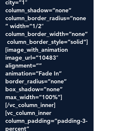
city=”1″ 
column_shadow=”none” 
column_border_radius=”none
” width=”1/2″ 
column_border_width=”none”
 column_border_style=”solid”]
[image_with_animation 
image_url=”10483″ 
alignment=”” 
animation=”Fade In” 
border_radius=”none” 
box_shadow=”none” 
max_width=”100%”]
[/vc_column_inner]
[vc_column_inner 
column_padding=”padding-3-
percent” 