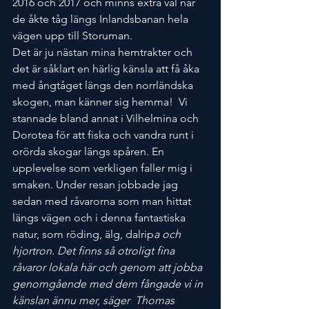
2016 och 2017 och minns extra väl när 
de åkte tåg längs Inlandsbanan hela 
vägen upp till Storuman.
Det är ju nästan mina hemtrakter och 
det är såklart en härlig känsla att få åka 
med ångtåget längs den norrländska 
skogen, man känner sig hemma!  Vi 
stannade bland annat i Vilhelmina och 
Dorotea för att fiska och vandra runt i 
orörda skogar längs spåren. En 
upplevelse som verkligen faller mig i 
smaken. Under resan jobbade jag 
sedan med råvarorna som man hittat 
längs vägen och i denna fantastiska 
natur, som röding, älg, dalrip
a och 
hjortron. Det finns så otroligt fina 
råvaror lokala här och genom att jobba 
genomgående med dem fångade vi in 
känslan ännu mer, säger  Thomas 