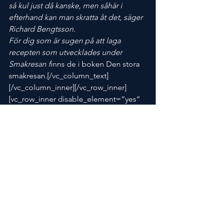
så kul just då kanske, men såhär i 
efterhand kan man skratta åt det, säger 
Richard Bengtsson.
För dig som är sugen på att laga 
recepten som utvecklades under 
Smakresan f
inns de i boken Den stora 
smakresan.[/vc_column_text]
[/vc_column_inner][/vc_row_inner]
[vc_row_inner disable_element=”yes” 
c
olumn_margin=”default” 
text_align=”left”][vc_column_inner 
column_padding=”padding-3-
percent” 
column_padding_position=”all” 
background_color_opacity=”1″ 
background_hover_color_opacity=”1″ 
column_shadow=”none” 
column_border_radius=”none” 
width=”1/1″ 