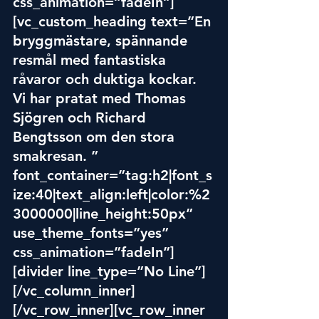
css_animation=”fadeIn”]
[vc_custom_heading text=”En 
bryggmästare, spännande 
resmål med fantastiska 
råvaror och duktiga kockar. 
Vi har prata
t med
 Thomas 
Sjögren och Richard 
Bengtsson om den stora 
smakresan. ” 
font_container=”tag:h2|font_s
ize:40|text_align:left|color:%2
3000000|line_height:50px” 
use_theme_fonts=”yes” 
css_animation=”fadeIn”]
[divider line_type=”No Line”]
[/vc_column_inner]
[/vc_row_inner][vc_row_inner 