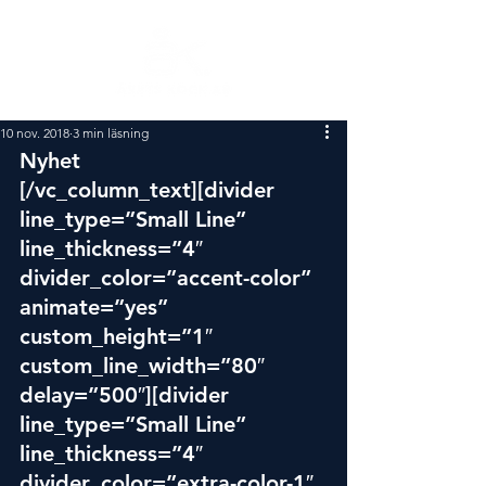
10 nov. 2018
3 min läsning
Nyhet
[/vc_column_text][divider 
line_type=”Small Line” 
line_thickness=”4″ 
divider_color=”accent-color” 
animate=”yes” 
custom_height=”1″ 
custom_line_width=”80″ 
delay=”500″][divider 
line_type=”Small Line” 
line_thickness=”4″ 
divider_color=”extra-color-1″ 