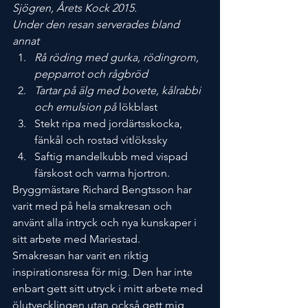
Sjögren, Årets Kock 2015.
Under den resan serverades bland 
annat
Rå röding med gurka, rödingrom, 
pepparrot och rågbröd
Tartar på älg med bovete, kålrabbi 
och emulsion på
 lökblast
Stekt ripa med jordärtsskocka, 
fänkål och rostad vitlökssky
Saftig mandelkubb med vispad 
färskost och varma hjortron. 
Bryggmästare Richard Bengtsson har 
varit med på hela smakresan och 
använt alla intryck och nya kunskaper i 
sitt arbete med Mariestad.
Smakresan har varit en riktig 
inspirationsresa för mig. Den har inte 
enbart gett sitt utryck i mitt arbete med 
ölutvecklingen utan också gett mig 