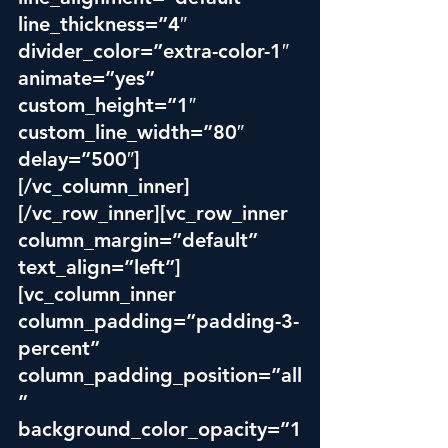
line_thickness=”4″ 
divider_color=”extra-color-1″ 
animate=”yes” 
custom_height=”1″ 
custom_line_width=”80″ 
delay=”500″]
[/vc_column_inner]
[/vc_row_inner][vc_row_inner 
column_margin=”default” 
text_align=”left”]
[vc_column_inner 
column_padding=”padding-3-
percent” 
column_padding_position=”all
” 
background_color_opacity=”1