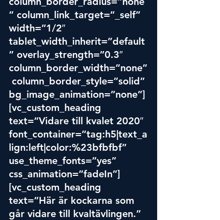
column_border_radius=”none
” column_link_target=”_self” 
width=”1/2″ 
tablet_width_inherit=”default
” overlay_strength=”0.3″ 
column_border_width=”none”
 column_border_style=”solid” 
bg_image_animation=”none”]
[vc_custom_heading 
text=”Vidare till kvalet 2020″ 
font_container=”tag:h5|text_a
lign:left|color:%23bfbfbf” 
use_theme_fonts=”yes” 
css_animation=”fadeIn”]
[vc_custom_heading 
text=”Här är kockarna som 
går vidare till kvaltävlingen.” 