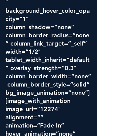
″ 
background_hover_color_opa
city=”1″ 
column_shadow=”none” 
column_border_radius=”none
” column_link_target=”_self” 
width=”1/2″ 
tablet_width_inherit=”default
” overlay_strength=”0.3″ 
column_border_width=”none”
 column_border_style=”solid” 
bg_image_animation=”none”]
[image_with_animation 
image_url=”12274″ 
alignment=”” 
animation=”Fade In” 
hover_animation=”none” 