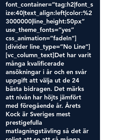
font_container=”tag:h2|font_s
ize:40|text_align:left|color:%2
3000000
|line
_height:50px” 
use_theme_fonts=”yes” 
css_animation=”fadeIn”]
[divider line_type=”No Line”]
[vc_column_text]Det har varit 
många kvalificerade 
ansökningar i år och en svår 
uppgift att välja ut de 24 
bästa bidragen. Det märks 
att nivån har höjts jämfört 
med föregående år. Årets 
Kock är Sveriges mest 
prestigefulla 
matlagningstävling så det är 
roligt att se att så många 