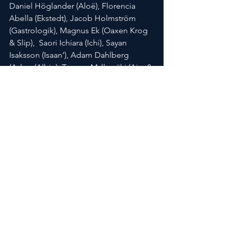
Daniel Höglander (Aloë), Florencia 
Abella (Ekstedt), Jacob Holmström 
(Gastrologik), Magnus Ek (Oaxen Krog 
& Slip),  Saori Ichiara (Ichi), Sayan 
Isaksson (Isaan’), Adam Dahlberg 
(Adam/Albin), Tommy Myllymäki (Aira & 
Årets Kock 2007).[/vc_column_text]
[/vc_column_inner][/vc_row_inner]
[vc_row_inner 
column_margin=”default” 
text_align=”left”][vc_column_inner 
column_padding=”padding-3-
percent” 
column_padding_position=”all” 
background_color_opacity=”1″ 
background_hover_color_opacity=”1″ 
column_shadow=”none” 
column_border_radius=”none” 
column_link_target=”_self” 