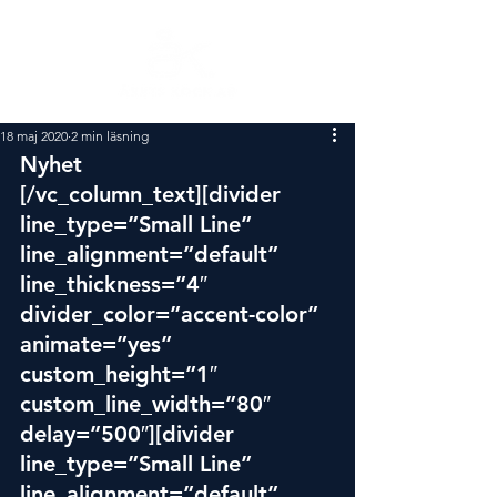
18 maj 2020
2 min läsning
Nyhet
[/vc_column_text][divider 
line_type=”Small Line” 
line_alignment=”default” 
line_thickness=”4″ 
divider_color=”accent-color” 
animate=”yes” 
custom_height=”1″ 
custom_line_width=”80″ 
delay=”500″][divider 
line_type=”Small Line” 
line_alignment=”default” 