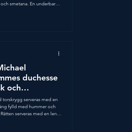
s och smetana. En underbar
 äta! Denna rätt ska
la smaker hinner sätta sig
smidigare när det är dags för
kapat av Michael Andersson,
lag av Spendrups Bryggeri: El
stads Continenta
Michael
ommes duchesse
k och
ad torskrygg serveras med en
äng fylld med hummer och
. Rätten serveras med en len
ela rätten går fint att
 när den ska serveras. Detta