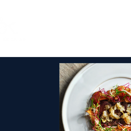
Om Årets Kock
SM-tä