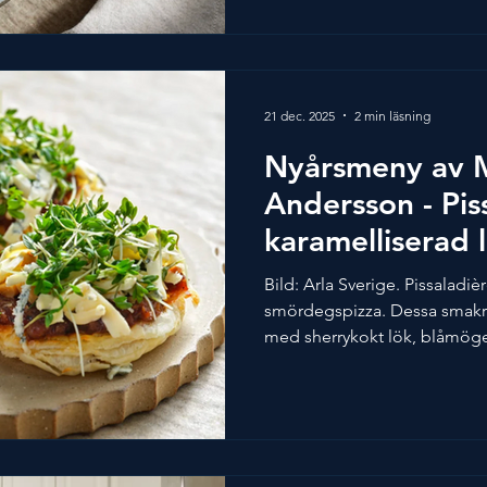
recept är skapat av Michael 
Dryckesförslag av Spendrups 
Royale Réserve Brut Mariesta
Ingredienser: Vitvinssås me
21 dec. 2025
2 min läsning
Nyårsmeny av 
Andersson - Pis
karamelliserad 
mandel och äde
Bild: Arla Sverige. Pissaladiè
smördegspizza. Dessa smakr
med sherrykokt lök, blåmöge
en perfekt start på nyårsmingl
pizzorna till förrätt gör du bar
minipizzor. Allt går att förbe
kommer. Detta recept är ska
Årets kock 2024. Dryckesförs