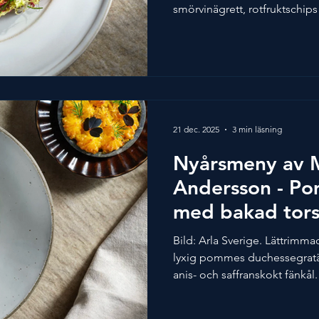
smörvinägrett, rotfruktschip
förrätt både att skåda och att
förberedas dagen innan så al
ordentligt, då blir det även 
servering. Detta recept är s
Årets Kock 2024. Dryckesförs
Esteco - Malbec, 2023 Marie
21 dec. 2025
3 min läsning
Nyårsmeny av 
Andersson - P
med bakad tors
champagnesås
Bild: Arla Sverige. Lättrimm
lyxig pommes duchessegrat
anis- och saffranskokt fänkål
och skummig champagnesås. H
förbereda så det blir enklare