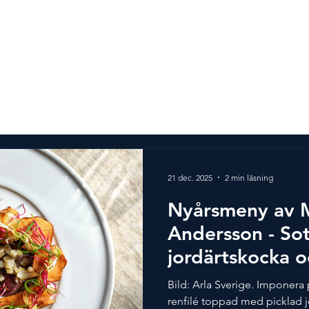
vlingen
Alla vinnare
Mer än en tävling
Partner
21 dec. 2025
2 min läsning
Nyårsmeny av 
Andersson - Sot
jordärtskocka o
vinägrett
Bild: Arla Sverige. Imponera
renfilé toppad med picklad j