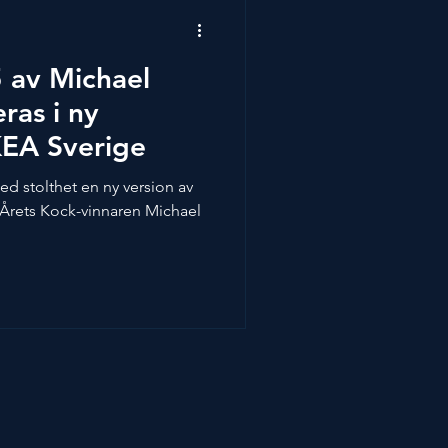
y Pinot Noi
 av Michael
ras i ny
KEA Sverige
d stolthet en ny version av
 Årets Kock-vinnaren Michael