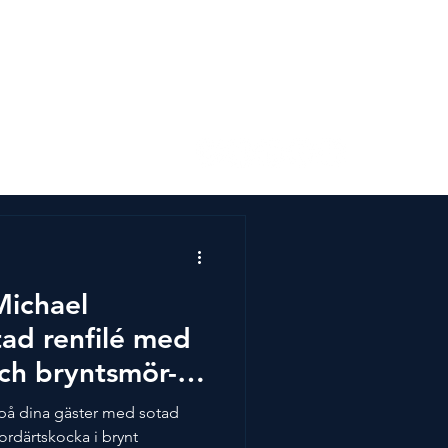
s
Kontakta oss
Michael
ad renfilé med
ch bryntsmör-
 på dina gäster med sotad
ordärtskocka i brynt