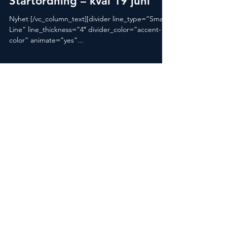
Startordning – kval 19 juni
Nyhet [/vc_column_text][divider line_type=”Small
Line” line_thickness=”4″ divider_color=”accent-
color” animate=”yes”...
Press
Bildbank
Nyhetsrum
Presskontakt
©2025 av Årets Kock AB.
Följ oss på
Instagram
Facebook
LinkedIn