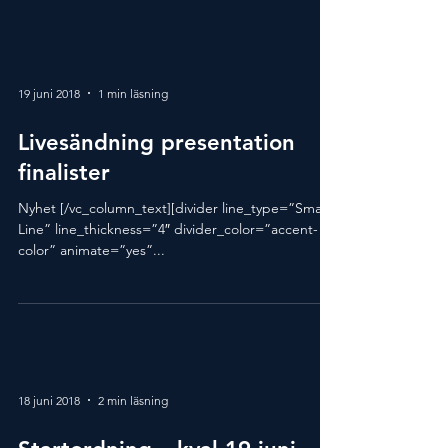
19 juni 2018
1 min läsning
Livesändning presentation
finalister
Nyhet [/vc_column_text][divider line_type=”Small
Line” line_thickness=”4″ divider_color=”accent-
color” animate=”yes”...
18 juni 2018
2 min läsning