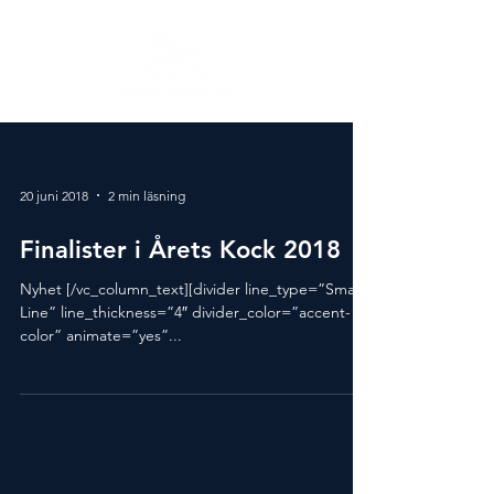
20 juni 2018
2 min läsning
Finalister i Årets Kock 2018
Nyhet [/vc_column_text][divider line_type=”Small
Line” line_thickness=”4″ divider_color=”accent-
color” animate=”yes”...