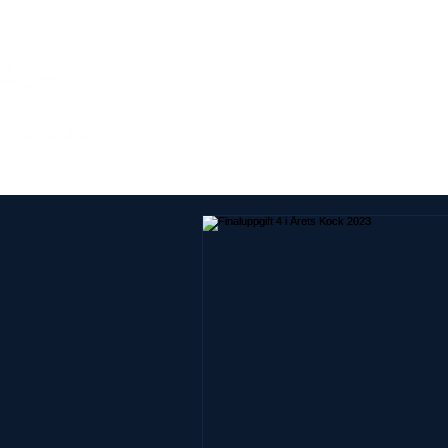
Om Årets Kock
SM-tä