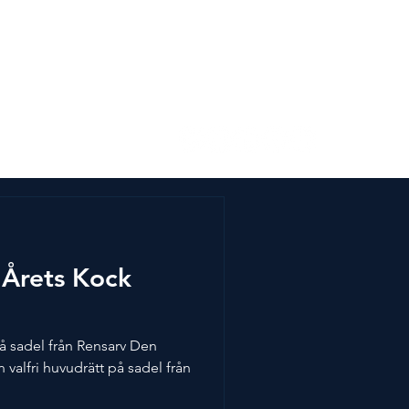
s
Kontakta oss
i Årets Kock
på sadel från Rensarv Den
n valfri huvudrätt på sadel från