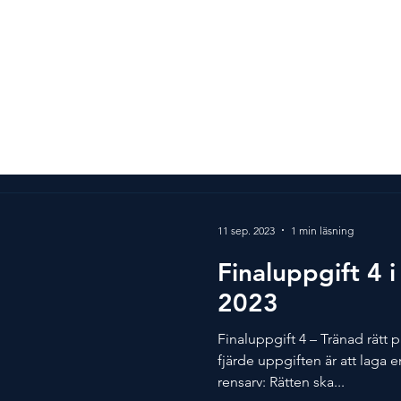
vlingen
Alla vinnare
Mer än en tävling
Partner
11 sep. 2023
1 min läsning
Finaluppgift 4 
2023
Finaluppgift 4 – Tränad rätt 
fjärde uppgiften är att laga e
rensarv: Rätten ska...