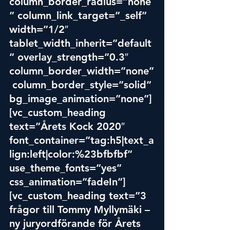
column_border_radius=”none
” column_link_target=”_self” 
width=”1/2″ 
tablet_width_inherit=”default
” overlay_strength=”0.3″ 
column_border_width=”none”
 column_border_style=”solid” 
bg_image_animation=”none”]
[vc_custom_heading 
text=”Årets Kock 2020″ 
font_container=”tag:h5|text_a
lign:left|color:%23bfbfbf” 
use_theme_fonts=”yes” 
css_animation=”fadeIn”]
[vc_custom_heading text=”3 
frågor till Tommy Myllymäki – 
ny juryordförande för Årets 