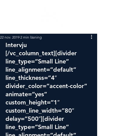
22 nov. 2019
2 min läsning
Intervju  
[/vc_column_text][divider 
line_type=”Small Line” 
line_alignment=”default” 
line_thickness=”4″ 
divider_color=”accent-color” 
animate=”yes” 
custom_height=”1″ 
custom_line_width=”80″ 
delay=”500″][divider 
line_type=”Small Line” 
line_alignment=”default” 