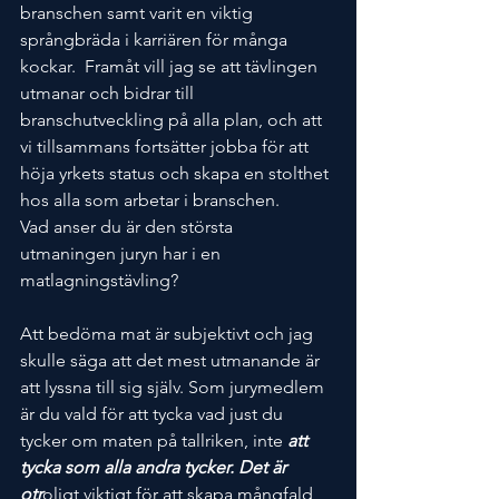
branschen samt varit en viktig 
språngbräda i karriären för många 
kockar.  Framåt vill jag se att tävlingen 
utmanar och bidrar till 
branschutveckling på alla plan, och att 
vi tillsammans fortsätter jobba för att 
höja yrkets status och skapa en stolthet 
hos alla som arbetar i branschen.
Vad anser du är den största 
utmaningen juryn har i en 
matlagningstävling? 
Att bedöma mat är subjektivt och jag 
skulle säga att det mest utmanande är 
att lyssna till sig själv. Som jurymedlem 
är du vald för att tycka vad just du 
tycker om maten på tallriken, inte
 att 
tycka som alla andra tycker. Det är 
otr
oligt viktigt för att skapa mångfald 