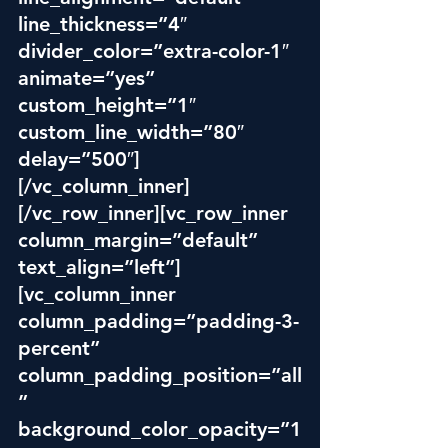
line_thickness=”4″ 
divider_color=”extra-color-1″ 
animate=”yes” 
custom_height=”1″ 
custom_line_width=”80″ 
delay=”500″]
[/vc_column_inner]
[/vc_row_inner][vc_row_inner 
column_margin=”default” 
text_align=”left”]
[vc_column_inner 
column_padding=”padding-3-
percent” 
column_padding_position=”all
” 
background_color_opacity=”1