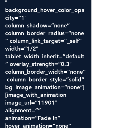
″ 
background_hover_color_opa
city=”1″ 
column_shadow=”none” 
column_border_radius=”none
” column_link_target=”_self” 
width=”1/2″ 
tablet_width_inherit=”default
” overlay_strength=”0.3″ 
column_border_width=”none”
 column_border_style=”solid” 
bg_image_animation=”none”]
[image_with_animation 
image_url=”11901″ 
alignment=”” 
animation=”Fade In” 
hover_animation=”none” 