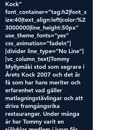
Kock” 
font_container=”tag:h2|font_s
ize:40|text_align:left|colo
r:%2
300000
0|line_height:50px” 
use_theme_fonts=”yes” 
css_animation=”fadeIn”]
[divider line_type=”No Line”]
[vc_column_text]Tommy 
Myllymäki stod som segrare i 
Årets Kock 2007 och det är 
få som har hans meriter och 
erfarenhet vad gäller 
matlagningstävlingar och att 
driva framgångsrika 
restauranger. Under många 
år har Tommy varit en 
självklar medlem i juryn för 