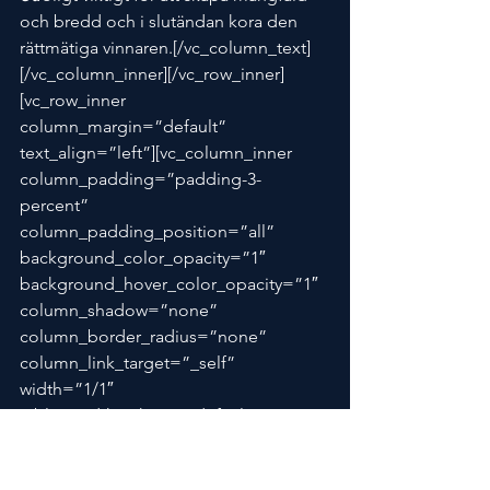
och bredd och i slutändan kora den 
rättmätiga vinnaren.[/vc_column_text]
[/vc_column_inner][/vc_row_inner]
[vc_row_inner 
column_margin=”default” 
text_align=”left”][vc_column_inner 
column_padding=”padding-3-
percent” 
column_padding_position=”all” 
background_color_opacity=”1″ 
background_hover_color_opacity=”1″ 
column_shadow=”none” 
column_border_radius=”none” 
column_link_target=”_self” 
width=”1/1″ 
tablet_width_inherit=”default” 
overlay_strength=”0.3″ 
column_border_width=”none” 