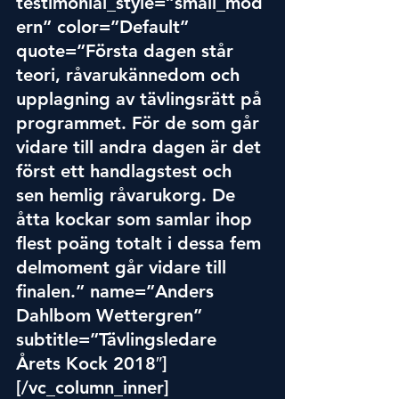
te
stimo
nial_style=”small_mod
ern” color=”Default” 
quote=”Första dagen står 
teori, råvarukännedom och 
upplagning av tävlingsrätt på 
programmet. För de som går 
vidare till andra dagen är det 
först ett handlagstest och 
sen hemlig råvarukorg. De 
åtta kockar som samlar ihop 
flest poäng totalt i dessa fem 
delmoment går vidare till 
finalen.” name=”Anders 
Dahlbom Wettergren” 
subtitle=”Tävlingsledare 
Årets Kock 2018″]
[/vc_column_inner]