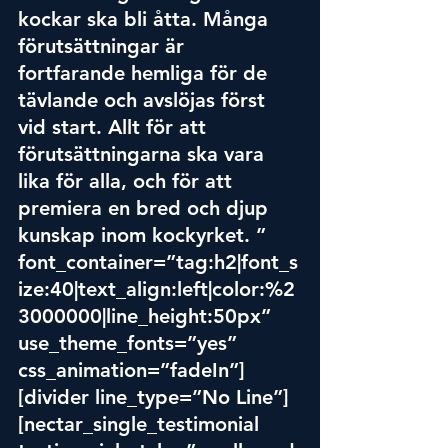
kockar ska bli åtta. Många 
förutsättningar är 
fortfarande hemliga för de 
tävlande och avslöjas först 
vid start. Allt för att 
förutsättningarna ska vara 
lika för alla, och för att 
premiera en bred och djup 
kunskap inom kockyrket. ” 
font_container=”tag:h2|font_s
ize:40|text_align:left|color:%2
3000000|line_height:50px” 
use_theme_fonts=”yes” 
css_animation=”fadeIn”]
[divider line_type=”No Line”]
[nectar_single_testimonial 