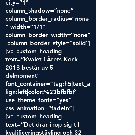
city=”1″ 
column_shadow=”none” 
column_border_radius=”none
” width=”1/1″ 
column_border_width=”none”
 column_border_style=”solid”]
[vc_custom_heading 
text=”Kvalet i Årets Kock 
2018 består av 5 
delmoment” 
font_container=”tag:h5|text_a
lign:left|color:%23bfbfbf” 
use_theme_fonts=”yes” 
css_animation=”fadeIn”]
[vc_custom_heading 
text=”Det drar ihop sig till 
kvalificeringstävling och 32 