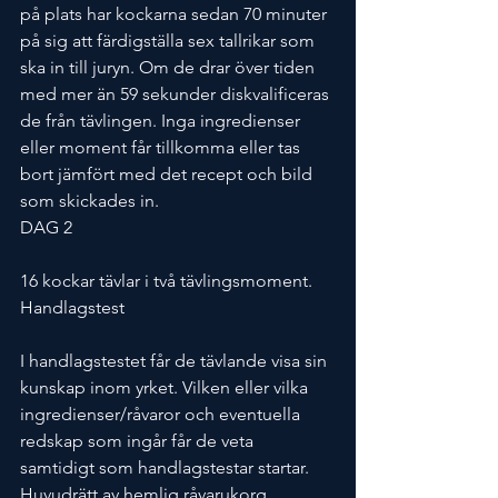
på plats har kockarna sedan 70 minuter 
på sig att färdigställa sex tallrikar som 
ska in till juryn. Om de drar över tiden 
med mer än 59 sekunder diskvalificeras 
de från tävlingen. Inga ingredienser 
eller moment får tillkomma eller tas 
bort jämfört med det recept och bild 
som skickades in.
DAG 2
16 kockar tävlar i två tävlingsmoment.
Handlagstest
I handlagstestet får de tävlande visa sin 
kunskap inom yrket. Vilken eller vilka 
ingredienser/råvaror och eventuella 
redskap som ingår får de veta 
samtidigt som handlagstestar startar.
Huvudrätt av hemlig råvarukorg