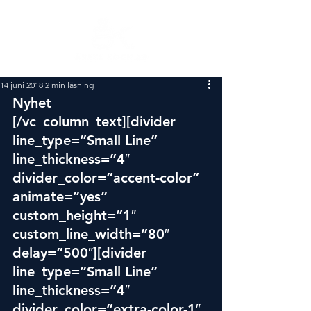
14 juni 2018
2 min läsning
Nyhet
[/vc_column_text][divider 
line_type=”Small Line” 
line_thickness=”4″ 
divider_color=”accent-color” 
animate=”yes” 
custom_height=”1″ 
custom_line_width=”80″ 
delay=”500″][divider 
line_type=”Small Line” 
line_thickness=”4″ 
divider_color=”extra-color-1″ 