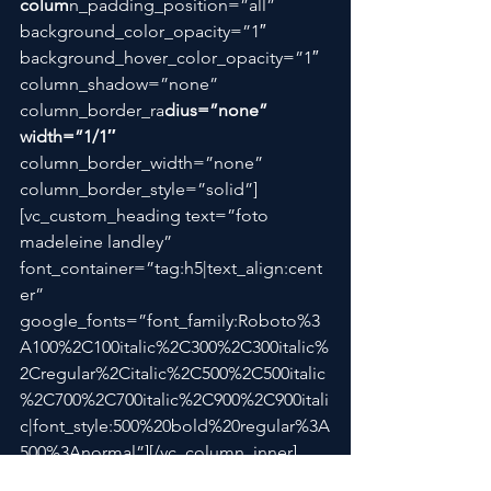
colum
n_padding_position=”all” 
background_color_opacity=”1″ 
background_hover_color_opacity=”1″ 
column_shadow=”none” 
column_border_ra
dius=”none” 
width=”1/1″
column_border_width=”none” 
column_border_style=”solid”]
[vc_custom_heading text=”foto 
madeleine landley” 
font_container=”tag:h5|text_align:cent
er” 
google_fonts=”font_family:Roboto%3
A100%2C100italic%2C300%2C300italic%
2Cregular%2Citalic%2C500%2C500italic
%2C700%2C700italic%2C900%2C900itali
c|font_style:500%20bold%20regular%3A
500%3Anormal”][/vc_column_inner]
[/vc_row_inner][vc_row_inner 