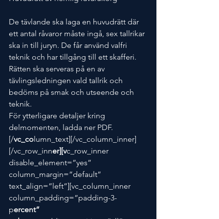
De tävlande ska laga en huvudrätt där 
ett antal råvaror måste ingå, sex tallrikar 
ska in till juryn. De får använd valfri 
teknik och har tillgång till ett skafferi. 
Rätten ska serveras på en av 
tävlingsledningen vald tallrik och 
bedöms på smak och utseende och 
teknik.
För ytterligare detaljer kring 
delmomenten, ladda ner PDF.
[/
vc_co
lumn_text][/vc_column_inner]
[/vc_row_inn
er][v
c_row_inner 
disable_element=”yes” 
column_margin=”default” 
text_align=”left”][vc_column_inner 
column_padding=”padding-3-
p
ercent” 