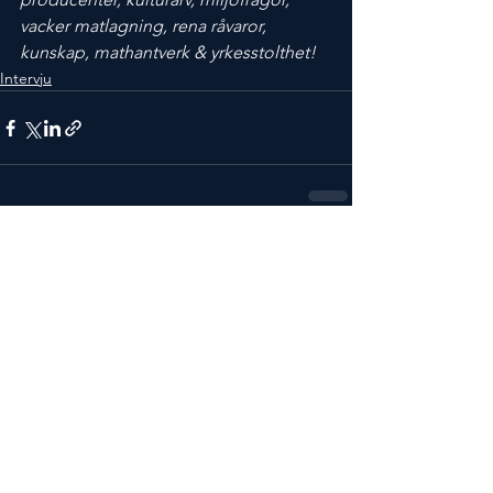
vacker matlagning, rena råvaror, 
kunskap, mathantverk & yrkesstolthet! 
Intervju
Visa alla
Senaste inlägg