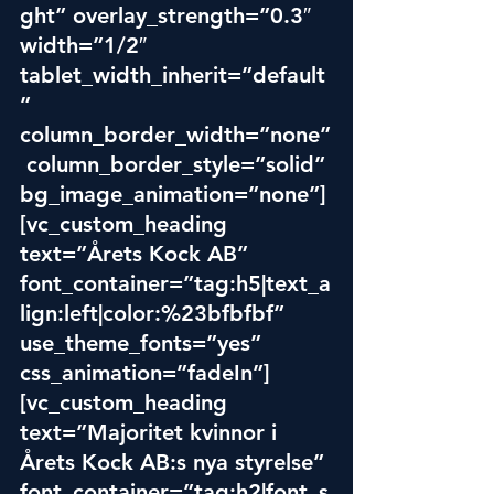
ght” overlay_strength=”0.3″ 
width=”1/2″ 
tablet_width_inherit=”default
” 
column_border_width=”none”
 column_border_style=”solid” 
bg_image_animation=”none”]
[vc_custom_heading 
text=”Årets Kock AB” 
font_container=”tag:h5|text_a
lign:left|color:%23bfbfbf” 
use_theme_fonts=”yes” 
css_animation=”fadeIn”]
[vc_custom_heading 
text=”Majoritet kvinnor i 
Årets Kock AB:s nya styrelse” 
font_container=”tag:h2|font_s