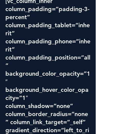
[vc_column_inner 
column_padding=”padding-3-
percent” 
column_padding_tablet=”inhe
rit” 
column_padding_phone=”inhe
rit” 
column_padding_position=”all
” 
background_color_opacity=”1
″ 
background_hover_color_opa
city=”1″ 
column_shadow=”none” 
column_border_radius=”none
” column_link_target=”_self” 
gradient_direction=”left_to_ri