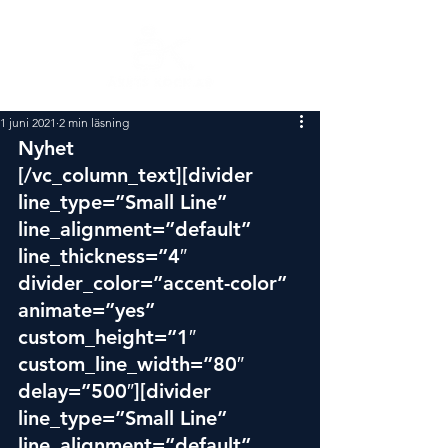
1 juni 2021
2 min läsning
Nyhet
[/vc_column_text][divider 
line_type=”Small Line” 
line_alignment=”default” 
line_thickness=”4″ 
divider_color=”accent-color” 
animate=”yes” 
custom_height=”1″ 
custom_line_width=”80″ 
delay=”500″][divider 
line_type=”Small Line” 
line_alignment=”default” 