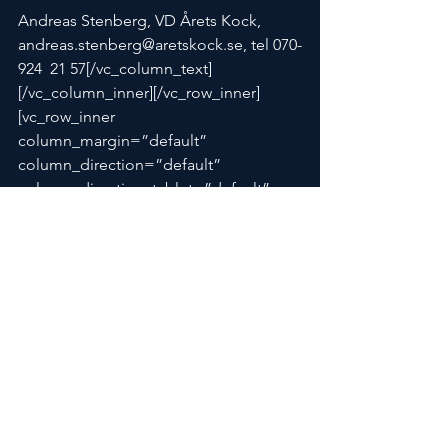
Andreas Stenberg, VD Årets Kock,
andreas.stenberg@aretskock.se, tel 070-
924  21 57[/vc_column_text]
[/vc_column_inner][/vc_row_inner]
[vc_row_inner 
column_margin=”default” 
column_direction=”default” 
column_direction_tablet=”default” 
column_direction_phone=”default” 
text_align=”left”][vc_column_inner 
column_padding=”padding-3-
percent” 
column_padding_tablet=”inherit” 
column_padding_phone=”inherit” 
column_padding_position=”all” 
background_color_opacity=”1″ 
background_hover_color_opacity=”1″ 
column_shadow=”none” 