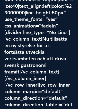
ize:40|text_align:left|color:%2
3000000|line_height:50px” 
use_theme_fonts=”yes” 
css_animation=”fadeIn”]
[divider line_type=”No Line”]
[vc_column_text]Nu tillsätts 
en ny styrelse för att 
fortsätta utveckla 
verksamheten och att driva 
svensk gastronomi 
framåt[/vc_column_text]
[/vc_column_inner]
[/vc_row_inner][vc_row_inner 
column_margin=”d
efaul
t” 
column_direction=”default” 
column_direction_tablet=”def