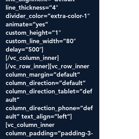
line_thickness=”4″ 
divider_color=”extra-color-1″ 
animate=”yes” 
custom_height=”1″ 
custom_line_width=”80″ 
delay=”500″]
[/vc_column_inner]
[/vc_row_inner][vc_row_inner 
column_margin=”default” 
column_direction=”default” 
column_direction_tablet=”def
ault” 
column_direction_phone=”def
ault” text_align=”left”]
[vc_column_inner 
column_padding=”padding-3-