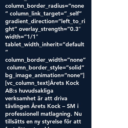
column_border_radius=”none
” column_link_target=”_self” 
gradient_direction=”left_to_ri
ght” overlay_strength=”0.3″ 
width=”1/1″ 
tablet_width_inherit=”default
” 
column_border_width=”none”
 column_border_style=”solid” 
bg_image_animation=”none”]
[vc_column_text]Årets Kock 
AB:s huvudsakliga 
verksamhet är att driva 
tävlingen Årets Kock – SM i 
professionell matlagning. Nu 
tillsätts en ny styrelse för att 