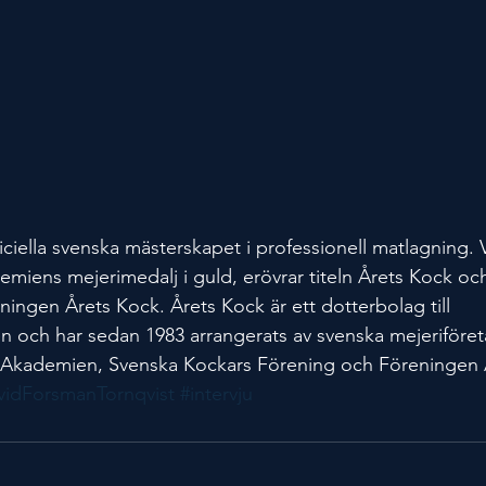
iciella svenska mästerskapet i professionell matlagning. 
iens mejerimedalj i guld, erövrar titeln Årets Kock och
ningen Årets Kock. Årets Kock är ett dotterbolag till 
 och har sedan 1983 arrangerats av svenska mejeriföret
Akademien, Svenska Kockars Förening och Föreningen 
vidForsmanTornqvist
#intervju