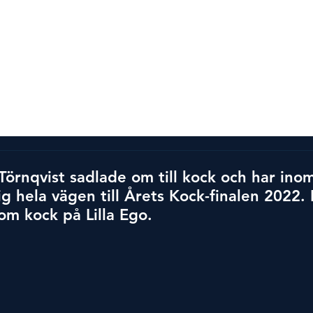
vlingen
Alla vinnare
Mer än en tävling
Partner
örnqvist sadlade om till kock och har inom
ig hela vägen till Årets Kock-finalen 2022. 
om kock på Lilla Ego.