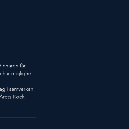
Vinnaren får 
 har möjlighet 
ag i samverkan 
Årets Kock.