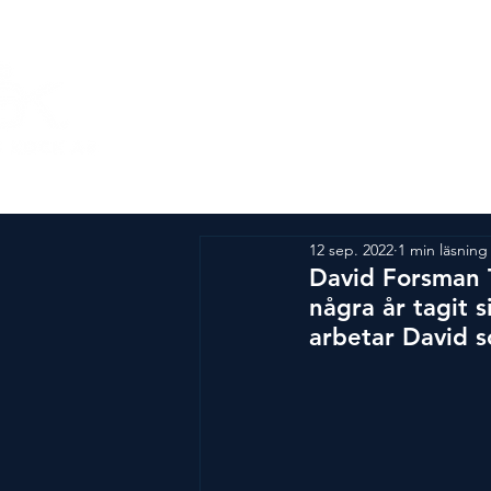
Om Årets Kock
SM-tä
12 sep. 2022
1 min läsning
David Forsman T
några år tagit s
arbetar David s