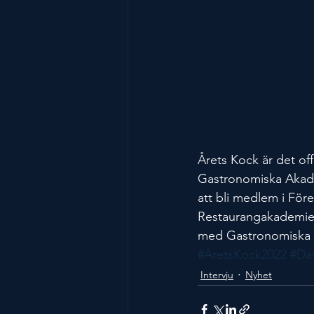
Årets Kock är det off
Gastronomiska Akadem
att bli medlem i Före
Restaurangakademien
med Gastronomiska 
#ÅretsKock2022
#Da
Intervju
Nyhet