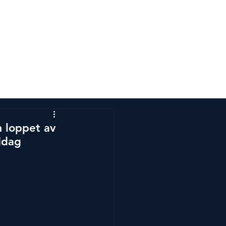
s
Kontakta oss
 loppet av 
Idag 