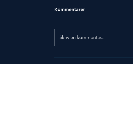
Kommentarer
Skriv en kommentar...
Stefan Eriksson – Årets
förebild 2026
Press
Bildbank
Nyhetsrum
Presskontakt