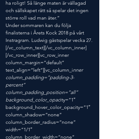
ha roligt! Så länge maten är vällagad 
och sällskapet rätt så spelar det ingen 
större roll vad man äter.”
Under sommaren kan du följa 
finalisterna i Årets Kock 2018 på vårt 
Instragram. Ludwig gästspelar vecka 27.
[/vc_column_text][/vc_column_inner]
[/vc_row_inner][vc_row_inner 
column_margin=”default” 
text_align=”left”][vc_column_i
nner 
column_padding=”padding-3-
percent” 
column_padding_position=”all” 
background_color_opac
ity=”1″ 
background_hover_color_opacity=”1″ 
column_shadow=”none” 
column_border_radius=”none” 
width=”1/1″ 
column_border_width=”none” 