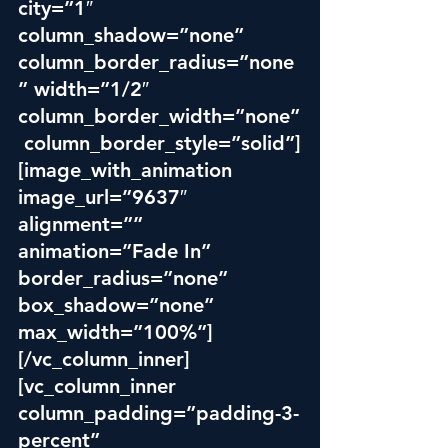
city=”1″ 
column_shadow=”none” 
column_border_radius=”none
” width=”1/2″ 
column_border_width=”none”
 column_border_style=”solid”]
[image_with_animation 
image_url=”9637″ 
alignment=”” 
animation=”Fade In” 
border_radius=”none” 
box_shadow=”none” 
max_width=”100%”]
[/vc_column_inner]
[vc_column_inner 
column_padding=”padding-3-
percent” 