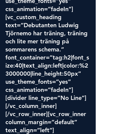
use_theme_fonts=”yes” 
css_animation=”fadeIn”]
[vc_custom_heading 
text=”Debutanten Ludwig 
Tjörnemo har träning, träning 
och lite mer träning på 
sommarens s
chema.” 
font_container=”tag:h2|font_s
ize:40|text_align:left|color:%2
3000000|line_height:50px” 
use_theme_fonts=”yes” 
css_animation=”fadeIn”]
[divider line_type=”No Line”]
[/vc_column_inner]
[/vc_row_inner][vc_row_inner 
column_margin=”default” 
text_align=”left”]