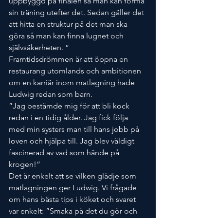
uppbyggd på finalen så man kan forma 
sin träning utefter det. Sedan gäller det 
att hitta en struktur på det man ska 
göra så man kan finna lugnet och 
självsäkerheten. ”
Framtidsdrömmen är att öppna en 
restaurang utomlands och ambitionen 
om en karriär inom matlagning hade 
Ludwig redan som barn.
”Jag bestämde mig för att bli kock 
redan i en tidig ålder. Jag fick följa 
med min systers man till hans jobb på 
loven och hjälpa till. Jag blev väldigt 
fascinerad av vad som hände på 
krogen!”
Det är enkelt att se vilken glädje som 
matlagningen ger Ludwig. Vi frågade 
om hans bästa tips i köket och svaret 
var enkelt: ”Smaka på det du gör och 