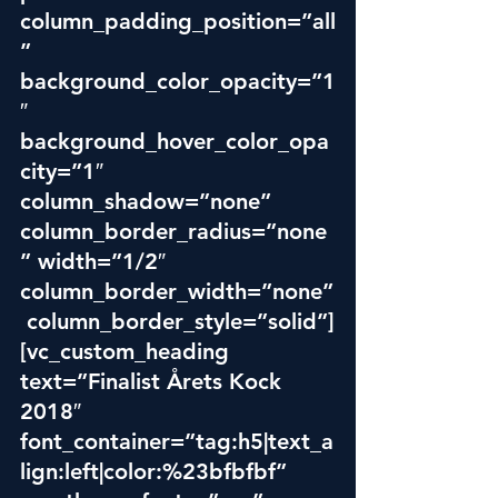
column_padding_position=”all
” 
background_color_opacity=”1
″ 
background_hover_color_opa
city=”1″ 
column_shadow=”none” 
column_border_radius=”none
” width=”1/2″ 
column_border_width=”none”
 column_border_style=”solid”]
[vc_custom_heading 
text=”Finalist Årets Kock 
2018″ 
font_container=”tag:h5|text_a
lign:left|color:%23bfbfbf” 