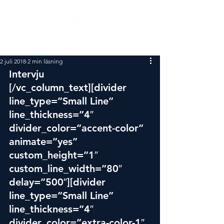
2 juli 2018
2 min läsning
Intervju
[/vc_column_text][divider 
line_type=”Small Line” 
line_thickness=”4″ 
divider_color=”accent-color” 
animate=”yes” 
custom_height=”1″ 
custom_line_width=”80″ 
delay=”500″][divider 
line_type=”Small Line” 
line_thickness=”4″ 
divider_color=”extra-color-1″ 