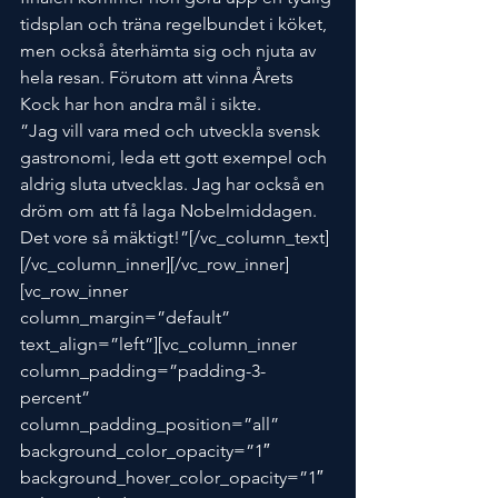
tidsplan och träna regelbundet i köket, 
men också återhämta sig och njuta av 
hela resan. Förutom att vinna Årets 
Kock har hon andra mål i sikte.
”Jag vill vara med och utveckla svensk 
gastronomi, leda ett gott exempel och 
aldrig sluta utvecklas. Jag har också en 
dröm om att få laga Nobelmiddagen. 
Det vore så mäktigt!”[/vc_column_text]
[/vc_column_inner][/vc_row_inner]
[vc_row_inner 
column_margin=”default” 
text_align=”left”][vc_column_inner 
column_padding=”padding-3-
percent” 
column_padding_position=”all” 
background_color_opacity=”1″ 
background_hover_color_opacity=”1″ 