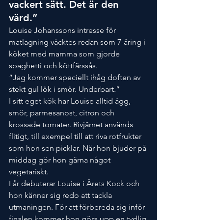
vackert sätt. Det är den 
värd.”
Louise Johanssons intresse för 
matlagning väcktes redan som 7-åring i 
köket med mamma som gjorde 
spaghetti och köttfärssås.
”Jag kommer speciellt ihåg doften av 
stekt gul lök i smör. Underbart.”
I sitt eget kök har Louise alltid ägg, 
smör, parmesanost, citron och 
krossade tomater. Rivjärnet används 
flitigt, till exempel till att riva rotfrukter 
som hon sen picklar. När hon bjuder på 
middag gör hon gärna något 
vegetariskt.
I år debuterar Louise i Årets Kock och 
hon känner sig redo att tackla 
utmaningen. För att förbereda sig inför 
finalen kommer hon göra upp en tydlig 