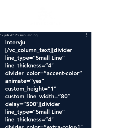
17 juli 2019
2 min läsning
Intervju
[/vc_column_text][divider 
line_type=”Small Line” 
line_thickness=”4″ 
divider_color=”accent-color” 
animate=”yes” 
custom_height=”1″ 
custom_line_width=”80″ 
delay=”500″][divider 
line_type=”Small Line” 
line_thickness=”4″ 
divider_color=”extra-color-1″ 