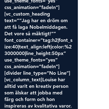
use_theme_fonts=”yes” 
css_animation=”fadeIn”]
[vc_custom_heading 
text=”“Jag har en dröm om 
att få laga Nobelmiddagen. 
Det vore så mäktigt!“” 
font_contai
ner=”tag
:h2|font_s
ize:40|text_align:left|color:%2
3000000|line_height:50px” 
use_theme_fonts=”yes” 
css_animation=”fadeIn”]
[divider line_type=”No Line”]
[vc_column_text]Louise har 
alltid varit en kreativ person 
som älskar att jobba med 
färg och form och hon 
inspireras av kvalitativa varor. 