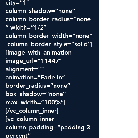
city=”1″ 
column_shadow=”none” 
column_border_radius=”none
” width=”1/2″ 
column_border_width=”none”
 column_border_style=”solid”]
[image_with_animation 
image_url=”11447″ 
alignment=”” 
animation=”Fade In” 
border_radius=”none” 
box_shadow=”none” 
max_width=”100%”]
[/vc_column_inner]
[vc_column_inner 
column_padding=”padding-3-
percent” 