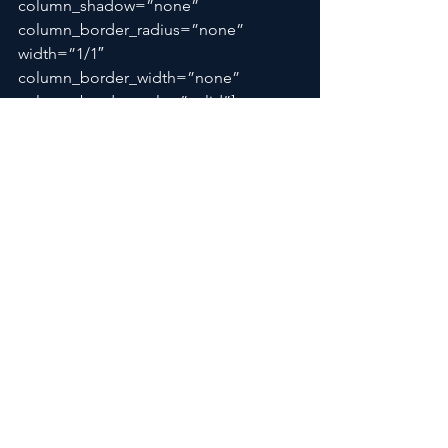
column_shadow=”none” 
column_border_radius=”none” 
width=”1/1″ 
column_border_width=”none” 
column_border_style=”solid”]
[/vc_column_inner][/vc_row_inner]
[/vc_column][vc_column 
column_padding=”no-extra-padding” 
column_padding_position=”all” 
background_color_opacity=”1″ 
background_hover_color_opacity=”1″ 
column_shadow=”none” 
column_border_radius=”none” 
width=”1/12″ 
tablet_text_alignment=”default” 
phone_text_alignment=”default” 
column_border_width=”none” 
column_border_style=”solid”]
[/vc_column][/vc_row]