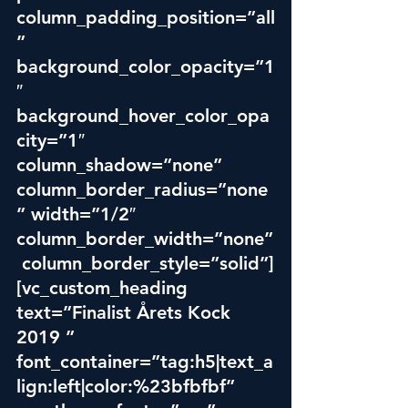
column_padding_position=”all
” 
background_color_opacity=”1
″ 
background_hover_color_opa
city=”1″ 
column_shadow=”none” 
column_border_radius=”none
” width=”1/2″ 
column_border_width=”none”
 column_border_style=”solid”]
[vc_custom_heading 
text=”Finalist Årets Kock 
2019 ” 
font_container=”tag:h5|text_a
lign:left|color:%23bfbfbf” 