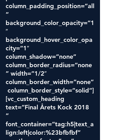
column_padding_position=”all
” 
background_color_opacity=”1
″ 
background_hover_color_opa
city=”1″ 
column_shadow=”none” 
column_border_radius=”none
” width=”1/2″ 
column_border_width=”none”
 column_border_style=”solid”]
[vc_custom_heading 
text=”Final Årets Kock 2018 
” 
font_container=”tag:h5|text_a
lign:left|color:%23bfbfbf” 