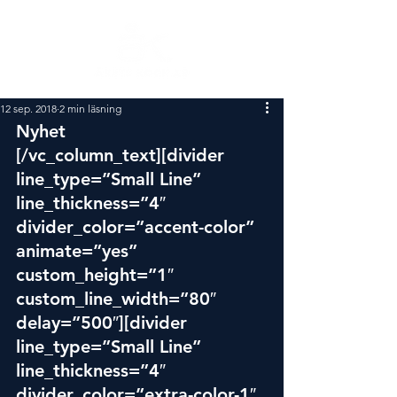
12 sep. 2018
2 min läsning
Nyhet
[/vc_column_text][divider 
line_type=”Small Line” 
line_thickness=”4″ 
divider_color=”accent-color” 
animate=”yes” 
custom_height=”1″ 
custom_line_width=”80″ 
delay=”500″][divider 
line_type=”Small Line” 
line_thickness=”4″ 
divider_color=”extra-color-1″ 