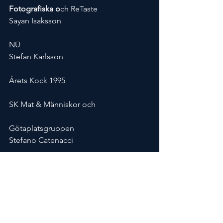
Fotografiska o
ch ReTaste
Sayan Isaksson
NŪ
Stefan Karlsson
Årets Kock 1995
SK Mat & Människor och
Götaplatsgruppen
Stefano Catenacci
Hovtraktör, Operakällaren
Tom Sjöstedt
Årets Kock 2008