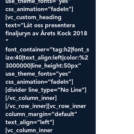
use_theme_fonts=”yes” 
css_animation=”fadeIn”]
[vc_custom_heading 
text=”Låt oss presentera 
finaljuryn av Årets Kock 2018 
” 
font_container=”tag:h2|font_s
ize:40|text_align:left|col
or:%2
3000000|line_height:50px” 
use_theme_fonts=”yes” 
css_animation=”fadeIn”]
[divider line_type=”No Line”]
[/vc_column_inner]
[/vc_row_inner][vc_row_inner 
column_margin=”default” 
text_align=”left”]
[vc_column_inner 