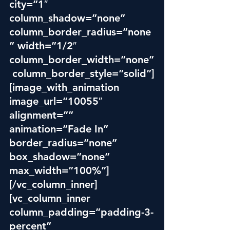
city=”1″ 
column_shadow=”none” 
column_border_radius=”none
” width=”1/2″ 
column_border_width=”none”
 column_border_style=”solid”]
[image_with_animation 
image_url=”10055″ 
alignment=”” 
animation=”Fade In” 
border_radius=”none” 
box_shadow=”none” 
max_width=”100%”]
[/vc_column_inner]
[vc_column_inner 
column_padding=”padding-3-
percent” 