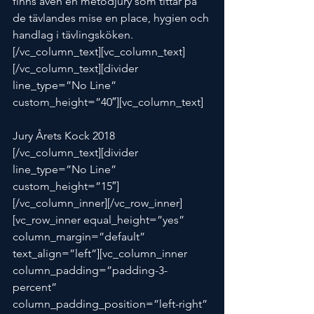
finns även en metodjury som tittar på 
de tävlandes mise en place, hygien och 
handlag i tävlingsköken.
[/vc_column_text][vc_column_text]
[/vc_column_text][divider 
line_type=”No Line” 
custom_height=”40″][vc_column_text]
Jury Årets Kock 2018
[/vc_column_text][divider 
line_type=”No Line” 
custom_height=”15″]
[/vc_column_inner][/vc_row_inner]
[vc_row_inner equal_height=”yes” 
column_margin=”default” 
text_align=”left”][vc_column_inner 
column_padding=”padding-3-
percent” 
column_padding_position=”left-right” 