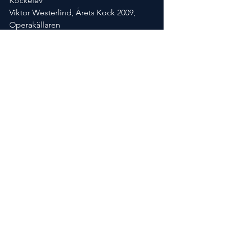
Kockelev
Viktor Westerlind, Årets Kock 2009, 
Operakällaren
Jessie Sommarström, Årets Kock 2022, 
Urban Deli
Tommy Myllimäki, Årets Kock 2007, 
AIRA
Jonas Dahlbom, Årets Kock 1996, 
Dahlboms Mat & bar
Thilda Mårtensson, Commis Bocuse 
d’Or
Jenny Kvick, Restaurangakademien
Årets Kockelev arrangeras av Årets 
Kock AB tillsammans med kocken 
Ulrika Brydling.
#ÅretsKockelev
#ÅretsKockelev2023
Elevtävlingar
Nyhet
Pressmeddelande