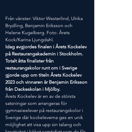
Från vänster: Viktor Westerlind, Ulrika 
Brydling, Benjamin Eriksson och 
Helene Kugelberg. Foto: Årets 
Kock/Karina Ljungdahl.
Idag avgjordes finalen i Årets Kockelev 
på Restaurangakademin i Stockholm. 
Totalt åtta finalister från 
restaurangskolor runt om i Sverige 
gjorde upp om titeln Årets Kockelev 
2023 och vinnaren är Benjamin Eriksson 
från Dackeskolan i Mjölby. 
Årets Kockelev är en av de största 
satsningar som arrangeras för 
gymnasieelever på restaurangskolor i 
Sverige där kockeleverna ges en unik 
möjlighet att visa upp sin talang och 
kreativitet i köket samtidigt som de får 