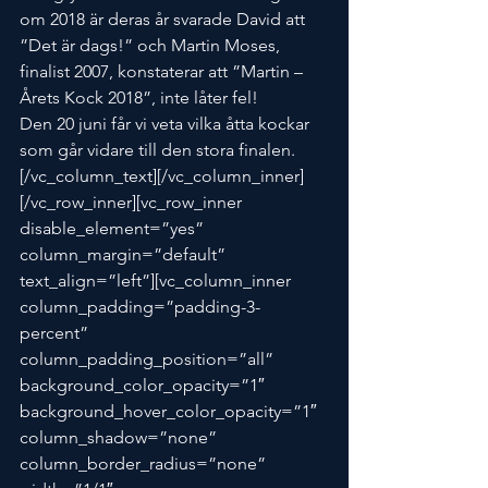
om 2018 är deras år svarade David att 
”Det är dags!” och Martin Moses, 
finalist 2007, konstaterar att ”Martin – 
Årets Kock 2018”, inte låter fel!
Den 20 juni får vi veta vilka åtta kockar 
som går vidare till den stora finalen.
[/vc_column_text][/vc_column_inner]
[/vc_row_inner][vc_row_inner 
disable_element=”yes” 
column_margin=”default” 
text_align=”left”][vc_column_inner 
column_padding=”padding-3-
percent” 
column_padding_position=”all” 
background_color_opacity=”1″ 
background_hover_color_opacity=”1″ 
column_shadow=”none” 
column_border_radius=”none” 