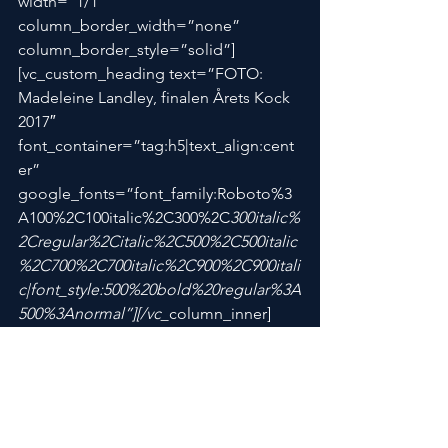
width=”1/1″ 
column_border_width=”none” 
column_border_style=”solid”]
[vc_custom_heading text=”FOTO: 
Madeleine Landley, finalen Årets Kock 
2017″ 
font_container=”tag:h5|text_align:cent
er” 
google_fonts=”font_family:Roboto%3
A100%2C100italic%2C300%2C
300italic%
2Cregular%2Citalic%2C500%2C500italic
%2C700%2C700italic%2C900%2C900itali
c|font_style:500%20bold%20regular%3A
500%3Anormal”][/vc_
column_inner]
[/vc_row_inner][vc_row_inne
r 
column_margin=”default” 
text_
align=”left”][vc_column_inner 
column_padding=”padding-3-
percent” 