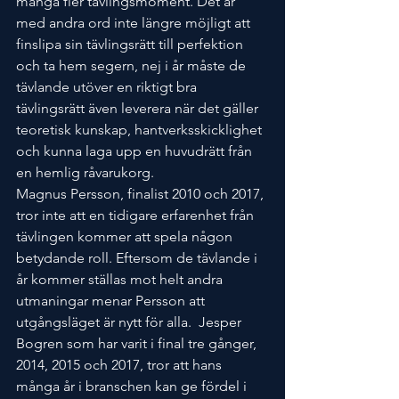
många fler tävlingsmoment. Det är 
med andra ord inte längre möjligt att 
finslipa sin tävlingsrätt till perfektion 
och ta hem segern, nej i år måste de 
tävlande utöver en riktigt bra 
tävlingsrätt även leverera när det gäller 
teoretisk kunskap, hantverksskicklighet 
och kunna laga upp en huvudrätt från 
en hemlig råvarukorg.
Magnus Persson, finalist 2010 och 2017, 
tror inte att en tidigare erfarenhet från 
tävlingen kommer att spela någon 
betydande roll. Eftersom de tävlande i 
år kommer ställas mot helt andra 
utmaningar menar Persson att 
utgångsläget är nytt för alla.  Jesper 
Bogren som har varit i final tre gånger, 
2014, 2015 och 2017, tror att hans 
många år i branschen kan ge fördel i 