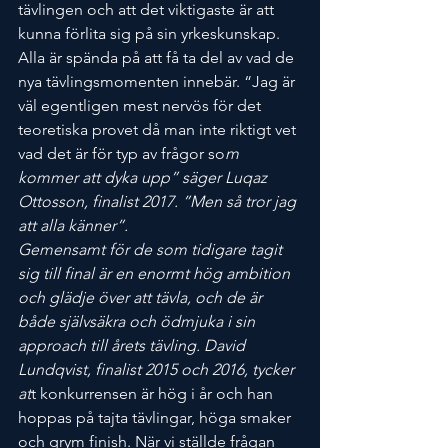
tävlingen och att det viktigaste är att 
kunna förlita sig på sin yrkeskunskap.
Alla är spända på att få ta del av vad de 
nya tävlingsmomenten innebär. “Jag är 
väl egentligen mest nervös för det 
teoretiska provet då man inte riktigt vet 
vad det är för typ av frågor so
m 
kommer att dyka upp” säger Luqaz 
Ottosson, finalist 2017. ”Men så tror jag 
att alla känner”.
Gemensamt för de som tidigare tagit 
sig till final är en enormt hög ambition 
och glädje över att tävla, och de är 
både självsäkra och ödmjuka i sin 
approach till årets tävling. David 
Lundqvist, finalist 2015 och 2016, tycker 
at
t konkurrensen är hög i år och han 
hoppas på tajta tävlingar, höga smaker 
och grym finish. När vi ställde frågan 