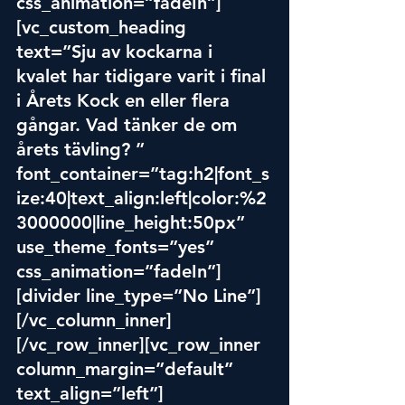
css_animation=”fadeIn”]
[vc_custom_heading 
text=”Sju av kockarna i 
kvalet har tidigare varit i final 
i Årets Kock en eller flera 
gångar. 
Vad tänk
er de om 
årets tävling? ” 
font_container=”tag:h2|font_s
ize:40|text_align:left|color:%2
3000000|line_height:50px” 
use_theme_fonts=”yes” 
css_animation=”fadeIn”]
[divider line_type=”No Line”]
[/vc_column_inner]
[/vc_row_inner][vc_row_inner 
column_margin=”default” 
text_align=”left”]