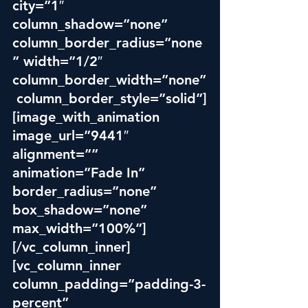
city=”1″ 
column_shadow=”none” 
column_border_radius=”none
” width=”1/2″ 
column_border_width=”none”
 column_border_style=”solid”]
[image_with_animation 
image_url=”9441″ 
alignment=”” 
animation=”Fade In” 
border_radius=”none” 
box_shadow=”none” 
max_width=”100%”]
[/vc_column_inner]
[vc_column_inner 
column_padding=”padding-3-
percent” 