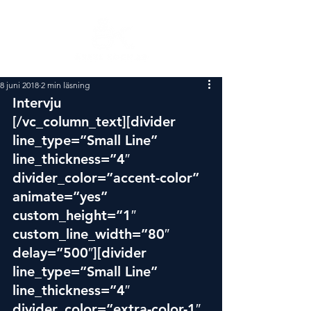
8 juni 2018
2 min läsning
Intervju
[/vc_column_text][divider 
line_type=”Small Line” 
line_thickness=”4″ 
divider_color=”accent-color” 
animate=”yes” 
custom_height=”1″ 
custom_line_width=”80″ 
delay=”500″][divider 
line_type=”Small Line” 
line_thickness=”4″ 
divider_color=”extra-color-1″ 