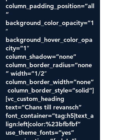
column_padding_position=”all
” 
background_color_opacity=”1
″ 
background_hover_color_opa
city=”1″ 
column_shadow=”none” 
column_border_radius=”none
” width=”1/2″ 
column_border_width=”none”
 column_border_style=”solid”]
[vc_custom_heading 
text=”Chans till revansch” 
font_container=”tag:h5|text_a
lign:left|color:%23bfbfbf” 
use_theme_fonts=”yes” 