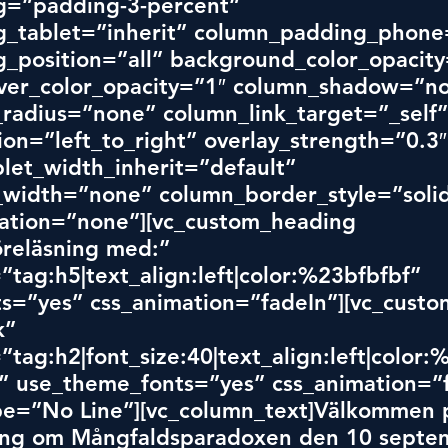
=”padding-3-percent” 
_tablet=”inherit” column_padding_phone=
_position=”all” background_color_opacity
er_color_opacity=”1″ column_shadow=”no
radius=”none” column_link_target=”_self”
ion=”left_to_right” overlay_strength=”0.3″
let_width_inherit=”default” 
width=”none” column_border_style=”solid
tion=”none”][vc_custom_heading 
reläsning med:” 
”tag:h5|text_align:left|color:%23bfbfbf” 
s=”yes” css_animation=”fadeIn”][vc_custo
k” 
”tag:h2|font_size:40|text_align:left|color:
” use_theme_fonts=”yes” css_animation=”f
ype=”No Line”][vc_column_text]Välkommen 
ning om Mångfaldsparadoxen den 10 septe