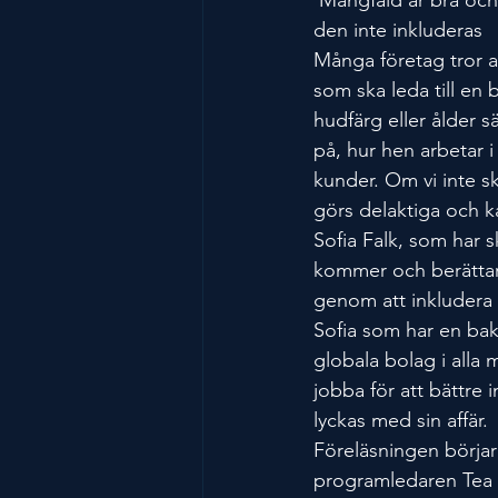
 Mångfald är bra och nödvändigt – men inte till någon större nytta för en verksamhet om 
den inte inkluderas
Många företag tror a
som ska leda till en b
hudfärg eller ålder 
på, hur hen arbetar i
kunder. Om vi inte s
görs delaktiga och k
Sofia Falk, som har 
kommer och berättar
genom att inkludera 
Sofia som har en bak
globala bolag i alla 
jobba för att bättre 
lyckas med sin affär.
Föreläsningen börja
programledaren Tea 