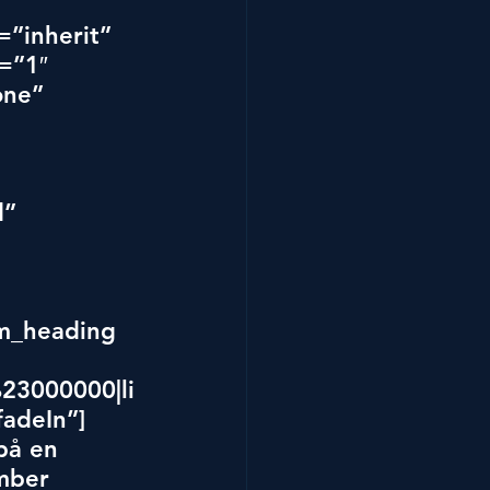
”inherit” 
=”1″ 
ne” 
 
 
” 
m_heading 
%23000000|li
adeIn”]
på en 
mber 