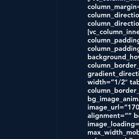
column_margin=
column_directio
column_directio
[vc_column_inn
column_padding
column_padding
background_hov
column_border_
gradient_direct
width=”1/2″ tab
column_border_
bg_image_anima
image_url=”170
alignment=”” 
image_loading
max_width_mobi