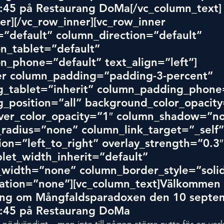
9:45 på Restaurang DoMa[/vc_column_text]
er][/vc_row_inner][vc_row_inner 
”default” column_directio
n=”de
fault” 
n_tablet=”default” 
n_phone=”default” text_align=”left”]
er column_padding=”padding-3-percent” 
_tablet=”inherit” column_padding_phone=
_position=”all” background_color_opacity
er_color_opacity=”1″ column_shadow=”no
radius=”none” column_link_target=”_self”
ion=”left_to_right” overlay_strength=”0.3″
let_width_inherit=”default” 
width=”none” column_border_style=”solid
tion=”none”][vc_column_text]Välkommen 
ning om Mångfaldsparadoxen den 10 septe
9:45 på Restaurang DoMa