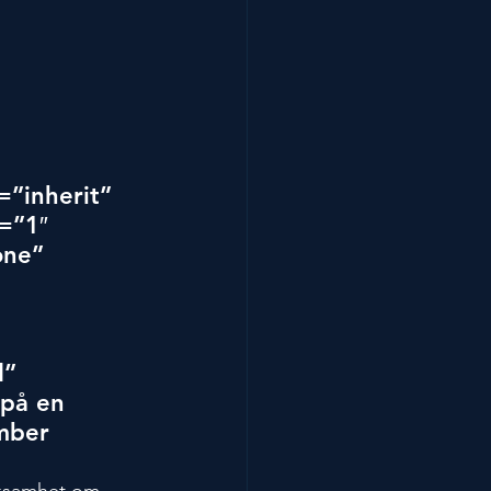
”inherit” 
=”1″ 
ne” 
 
 
” 
på en 
mber 