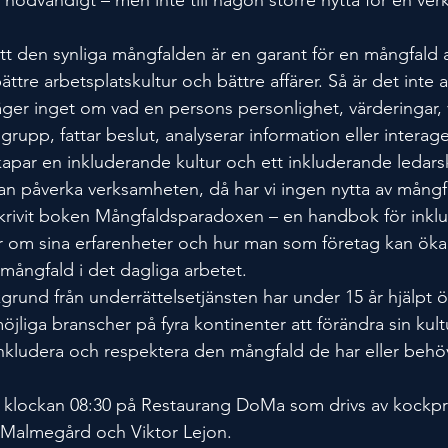
tt den synliga mångfalden är en garant för en mångfald a
ättre arbetsplatskultur och bättre affärer. Så är det inte al
säger inget om vad en persons personlighet, värderingar, 
 grupp, fattar beslut, analyserar information eller interag
kapar en inkluderande kultur och ett inkluderande ledars
an påverka verksamheten, då har vi ingen nytta av mångf
skrivit boken Mångfaldsparadoxen – en handbok för inklu
 om sina erfarenheter och hur man som företag kan öka
mångfald i det dagliga arbetet.
grund från underrättelsetjänsten har under 15 år hjälpt 
möjliga branscher på fyra kontinenter att förändra sin kultu
inkludera och respektera den mångfald de har eller behöv
r klockan 08:30 på Restaurang DoMa som drivs av kockpr
Malmegård och Viktor Lejon.