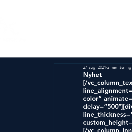
Om Årets Kock
SM-tä
27 aug. 2021
2 min läsning
Nyhet
[/vc_column_tex
line_alignment=
color” animate
delay=”500″][di
line_thickness=
custom_height=
[/vc_column_inn