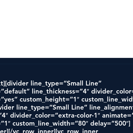
vlingen
Alla vinnare
Mer än en tävling
Partner
t][divider line_type=”Small Line” 
”default” line_thickness=”4″ divider_colo
=”yes” custom_height=”1″ custom_line_wid
vider line_type=”Small Line” line_alignmen
”4″ divider_color=”extra-color-1″ animate=
”1″ custom_line_width=”80″ delay=”500″]
er][/vc_row_inner][vc_row_inner 