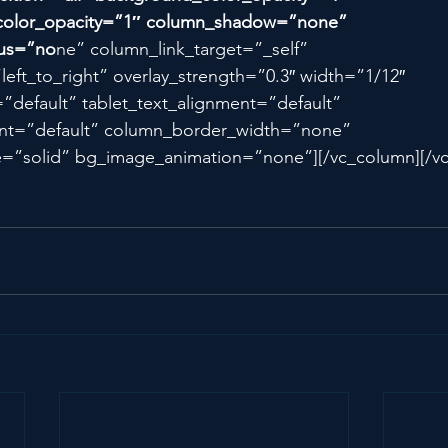
color_opacity=”1″ column_shadow=”none” 
ius=”no
ne” column_link_target=”_self” 
left_to_right” overlay_strength=”0.3″ width=”1/12″ 
=”default” tablet_text_alignment=”default” 
nt=”default” column_border_width=”none” 
e=”solid” bg_image_animation=”none”][/vc_column][/v