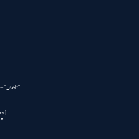
”_self” 
er]
” 