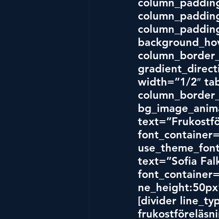
column_padding
column_padding
column_padding
background_hov
column_border_
gradient_direct
width=”1/2″ tab
column_border_
bg_image_anima
text=”Frukostfö
font_container=
use_theme_font
text=”Sofia Fal
font_container=
ne_height:50px
[divider line_t
frukostföreläs