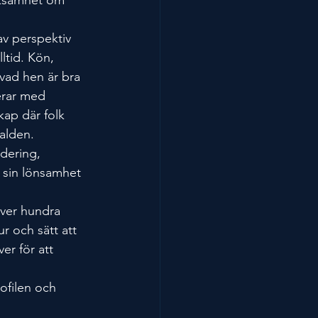
v perspektiv 
ltid. Kön, 
vad hen är bra 
erar med 
kap där folk 
alden.
dering, 
 sin lönsamhet 
över hundra 
r och sätt att 
er för att 
ofilen och 