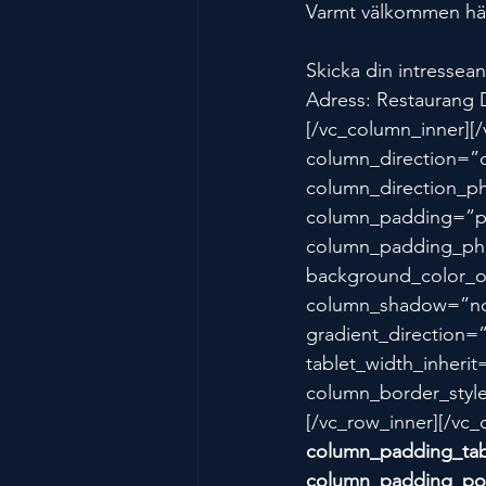
Varmt välkommen häl
Skicka din intressean
Adress: Restaurang 
[/vc_column_inner][
column_direction=”d
column_direction_ph
column_padding=”pa
column_padding_pho
background_color_o
column_shadow=”non
gradient_direction=”
tablet_width_inheri
column_border_styl
[/vc_row_inner][/v
column_padding_tab
column_padding_pos