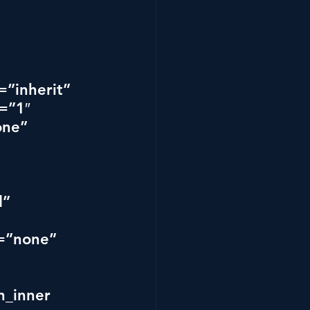
”inherit” 
=”1″ 
ne” 
 
 
” 
=”none” 
 
n_inner 