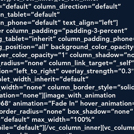
”default” column_direction=”default” 
n_tablet=”default” 
n_phone=”default” text_align=”left”]
er column_padding=”padding-3-percent” 
_tablet=”inherit” column_padding_phone=
_position=”all” background_color_opacity
er_color_opacity=”1″ column_shadow=”no
radius=”none” column_link_target=”_self”
ion=”left_to_right” overlay_strength=”0.3″
let_width_inherit=”default” 
width=”none” column_border_style=”solid
tion=”none”][image_with_animation 
68″ animation=”Fade In” hover_animation
border_radius=”none” box_shadow=”none”
=”default” max_width=”100%” 
le=”default”][/vc_column_inner][vc_colum