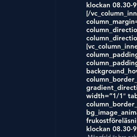
klockan 08.30-
[/vc_column_inn
column_margin=
column_directio
column_directio
[vc_column_inn
column_padding
column_padding
background_hov
column_border_
gradient_direct
width=”1/1″ tab
column_border_
bg_image_anima
frukostföreläs
klockan 08.30-