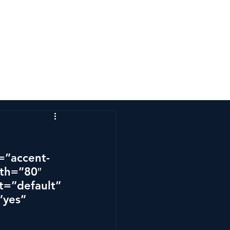
s
Kontakta oss
r=”accent-
th=”80″ 
t=”default” 
”yes” 