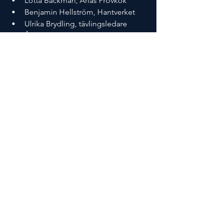
Lotta Bäckman, Arlas Provkök
Benjamin Hellström, Hantverket
Ulrika Brydling, tävlingsledare 
Årets Kockelev
Finalister i Årets Kockelev 2025:
Emilia Björklund, Wisbygymnasiet, 
Visby
Joel Jönsson, Österänggymnasiet, 
Kristianstad
Malte Holmström Kihlberg, 
Dackeskolan, Mjölby
Noel Brandin, Internationella 
Hotell- och Restaurangskolan, 
Stockholm
Nora Pålsson, Sturegymnasiet, 
Halmstad
Rahma Kiswani, Malmö 
Restaurangskola, Malmö