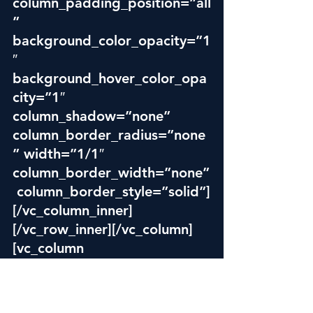
column_padding_position=”all
” 
background_color_opacity=”1
″ 
background_hover_color_opa
city=”1″ 
column_shadow=”none” 
column_border_radius=”none
” width=”1/1″ 
column_border_width=”none”
 column_border_style=”solid”]
[/vc_column_inner]
[/vc_row_inner][/vc_column]
[vc_column 
column_padding=”no-extra-
padding” 
column_padding_position=”all