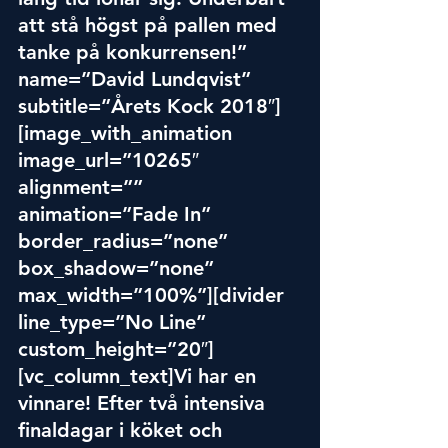
att stå högst på pallen med 
tanke på konkurrensen!” 
name=”David Lundqvist” 
subtitle=”Årets Kock 2018″]
[image_with_animation 
image_url=”10265″ 
alignment=”” 
animation=”Fade In” 
border_radius=”none” 
box_shadow=”none” 
max_width=”100%”][divider 
line_type=”No Line” 
custom_height=”20″]
[vc_column_text]Vi har en 
vinnare! Efter två intensiva 
finaldagar i köket och 