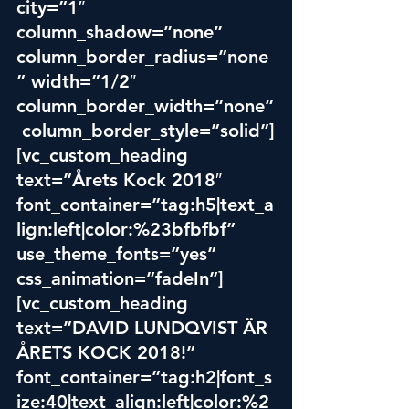
city=”1″ 
column_shadow=”none” 
column_border_radius=”none
” width=”1/2″ 
column_border_width=”none”
 column_border_style=”solid”]
[vc_custom_heading 
text=”Årets Kock 2018″ 
font_container=”tag:h5|text_a
lign:left|color:%23bfbfbf” 
use_theme_fonts=”yes” 
css_animation=”fadeIn”]
[vc_custom_heading 
text=”DAVID LUNDQVIST ÄR 
ÅRETS KOCK 2018!” 
font_container=”tag:h2|font_s
ize:40|text_align:left|color:%2