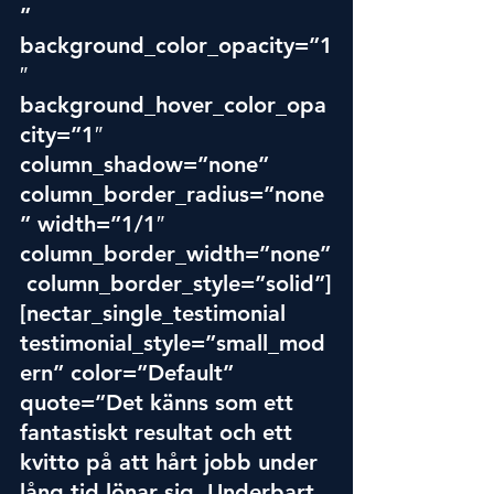
” 
background_color_opacity=”1
″ 
background_hover_color_opa
city=”1″ 
column_shadow=”none” 
column_border_radius=”none
” width=”1/1″ 
column_border_width=”none”
 column_border_style=”solid”]
[nectar_single_testimonial 
testimonial_style=”small_mod
ern” color=”Default” 
quote=”Det känns som ett 
fantastiskt resultat och ett 
kvitto på att hårt jobb under 
lång tid lönar sig. Underbart 