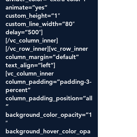
animate=”yes” 
custom_height=”1″ 
custom_line_width=”80″ 
delay=”500″]
[/vc_column_inner]
[/vc_row_inner][vc_row_inner 
column_margin=”default” 
text_align=”left”]
[vc_column_inner 
column_padding=”padding-3-
percent” 
column_padding_position=”all
” 
background_color_opacity=”1
″ 
background_hover_color_opa