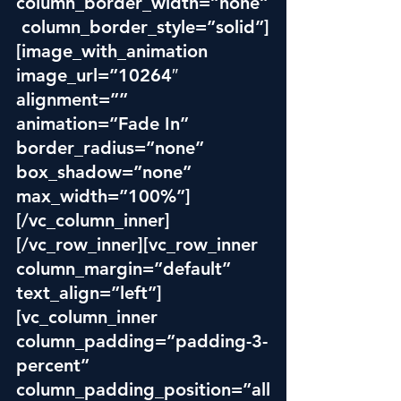
column_border_width=”none”
 column_border_style=”solid”]
[image_with_animation 
image_url=”10264″ 
alignment=”” 
ani
matio
n=”Fade In” 
border_radius=”none” 
box_shadow=”none” 
max_width=”100%”]
[/vc_column_inner]
[/vc_row_inner][vc_row_inner 
column_margin=”default” 
text_align=”left”]
[vc_column_inner 
column_padding=”padding-3-
percent” 
column_padding_position=”all