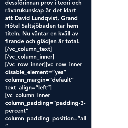
dessförinnan prov i teori och 
råvarukunskap är det klart 
att David Lundqvist, Grand 
Hôtel Saltsjöbaden tar hem 
titeln. Nu väntar en kväll av 
firande och glädjen är total.
[/vc_column_text]
[/vc_column_inner]
[/vc_row_inner][vc_row_inner 
disable_element=”yes” 
column_margin=”default” 
text_align=”left”]
[vc_column_inner 
column_padding=”padding-3-
percent” 
column_padding_position=”all
” 