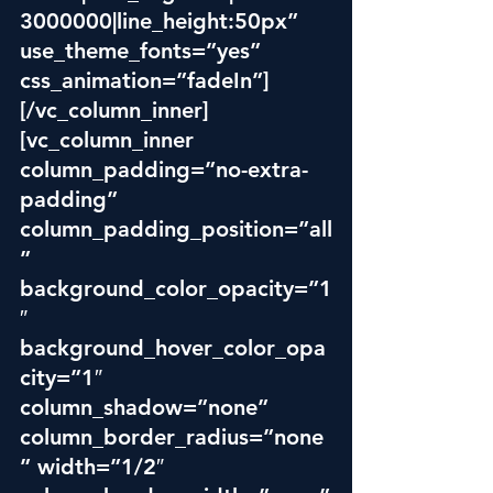
3000000|line_height:50px” 
use_theme_fonts=”yes” 
css_animation=”fadeIn”]
[/vc_column_inner]
[vc_column_inner 
column_padding=”no-extra-
padding” 
column_padding_position=”all
” 
background_color_opacity=”1
″ 
background_hover_color_opa
city=”1″ 
column_shadow=”none” 
column_border_radius=”none
” width=”1/2″ 