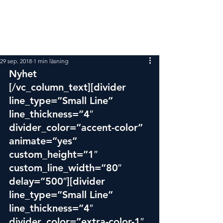
29 sep. 2018
1 min läsning
Nyhet
[/vc_column_text][divider 
line_type=”Small Line” 
line_thickness=”4″ 
divider_color=”accent-color” 
animate=”yes” 
custom_height=”1″ 
custom_line_width=”80″ 
delay=”500″][divider 
line_type=”Small Line” 
line_thickness=”4″ 
divider_color=”extra-color-1″ 