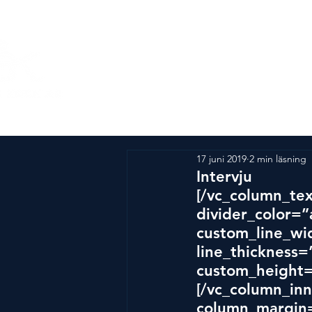
Om Årets Kock
SM-tä
17 juni 2019
2 min läsning
Intervju
[/vc_column_tex
divider_color=
custom_line_wid
line_thickness=
custom_height=
[/vc_column_inn
column_margin=”