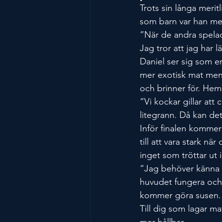
Trots sin långa meritl
som barn var han mer
”När de andra spelade
Jag tror att jag har 
Daniel ser sig som e
mer exotisk mat men
och brinner för. Hem
”Vi kockar gillar att
litegrann. Då kan de
Inför finalen kommer
till att vara stark nä
inget som tröttar ut 
”Jag behöver känna mi
huvudet fungera och 
kommer göra susen.
Till dig som lagar m