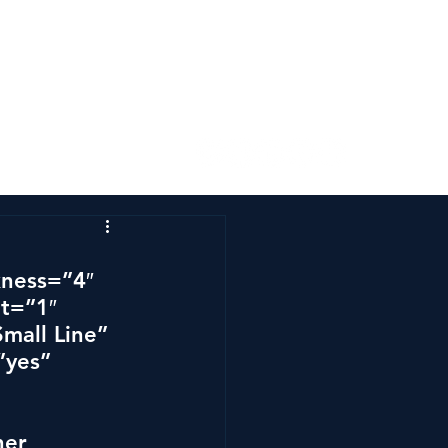
s
Kontakta oss
kness=”4″ 
t=”1″ 
mall Line” 
”yes” 
ner 