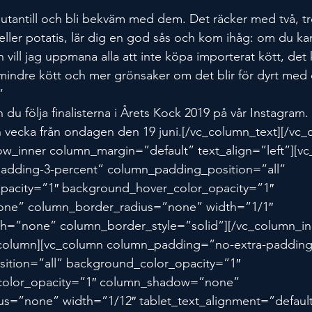
r utantill och bli bekväm med dem. Det räcker med två, tr
eller potatis, lär dig en god sås och kom ihåg: om du ka
n vill jag uppmana alla att inte köpa importerat kött, det
mindre kött och mer grönsaker om det blir för dyrt med 
”
u följa finalisterna i Årets Kock 2019 på vår Instagram.
en vecka från ondagen den 19 juni.[/vc_column_text][/vc
row_inner column_margin=”default” text_align=”left”][v
dding-3-percent” column_padding_position=”all” 
pacity=”1″ background_hover_color_opacity=”1″ 
ne” column_border_radius=”none” width=”1/1″ 
h=”none” column_border_style=”solid”][/vc_column_in
_column][vc_column column_padding=”no-extra-padding
ition=”all” background_color_opacity=”1″ 
olor_opacity=”1″ column_shadow=”none” 
s=”none” width=”1/12″ tablet_text_alignment=”default