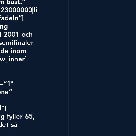
m bäst.” 
%23000000|li
adeIn”]
ång 
l 2001 och 
semifinaler 
åde inom 
ow_inner]
=”1″ 
ne” 
”]
 fyller 65, 
det så 