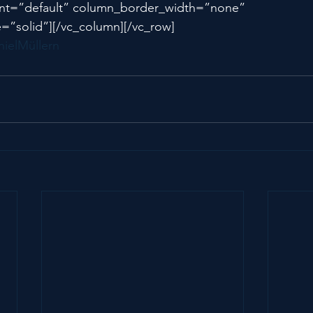
nt=”default” column_border_width=”none” 
=”solid”][/vc_column][/vc_row]
ielMüllern