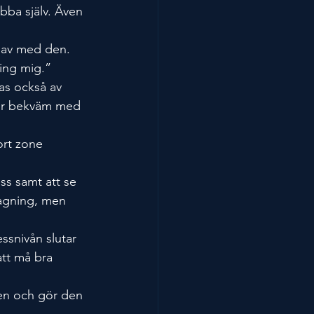
obba själv. Även 
v av med den. 
ring mig.”
as också av 
 är bekväm med 
ort zone 
ss samt att se 
tlagning, men 
ssnivån slutar 
tt må bra 
en och gör den 