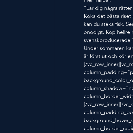
mer hållbar.
”Lär dig några rätte
Koka det bästa riset 
kan du steka fisk. Se
onödigt. Köp hellre 
svenskproducerade.
Under sommaren kan d
är först ut och kör 
[/vc_row_inner][vc_
column_padding=”pa
background_color_o
column_shadow=”no
column_border_widt
[/vc_row_inner][/vc
column_padding_pos
background_hover_c
column_border_radiu