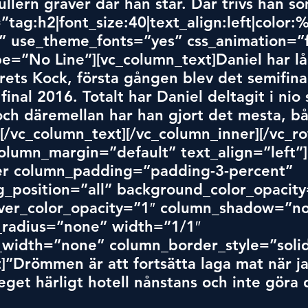
llern gräver där han står. Där trivs han so
”tag:
h2|font_
size:40|text_align:left|color:
” use_theme_fonts=”yes” css_animation=”f
ype=”No Line”][vc_column_text]Daniel har l
rets Kock, första gången blev det semifina
final 2016. Totalt har Daniel deltagit i nio 
 och däremellan har han gjort det mesta, b
.[/vc_column_text][/vc_column_inner][/vc_r
olumn_margin=”default” text_align=”left”]
er column_padding=”padding-3-percent” 
_position=”all” background_color_opacity
er_color_opacity=”1″ column_shadow=”no
radius=”none” width=”1/1″ 
width=”none” column_border_style=”solid
]”Drömmen är att fortsätta laga mat när jag
eget härligt hotell nånstans och inte göra 