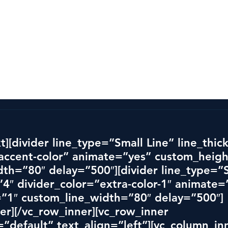
vlingen
Alla vinnare
Mer än en tävling
Partner
t][divider line_type=”Small Line” line_thic
”accent-color” animate=”yes” custom_heigh
th=”80″ delay=”500″][divider line_type=”S
”4″ divider_color=”extra-color-1″ animate=
”1″ custom_line_width=”80″ delay=”500″]
er][/vc_row_inner][vc_row_inner 
default” text_align=”left”][vc_column_in