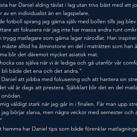
ista har Daniel aldrig tävlat i lag utan trivs bäst med att j
 av en individualist än en lagspelare.
 fotboll sprang jag gärna själv med bollen tills jag ble
lättare att fokusera när jag inte har massa andra runt omk
n trygg matlagare som gärna lagar närodlat. Han inspirer
 måste alltid ha åtminstone en del i maträtten som han
ma blir det däremot mycket asiatisk mat.
 chocka oss själva när vi är lediga och gå utanför vår comf
t bli både det ena och det andra.”
 Daniel att jobba med fokusering och att hantera sin stre
r det väl är dags att prestera. Självklart blir det en del ma
i onödan.
g väldigt stark när jag går in i finalen. Får man upp stre
jag börjar slarva, men några veckor med semester och a
”
at hemma har Daniel tips som både förenklar matlagning