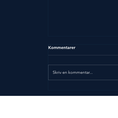
Kommentarer
Skriv en kommentar...
Stefan Eriksson – Årets
förebild 2026
Press
Bildbank