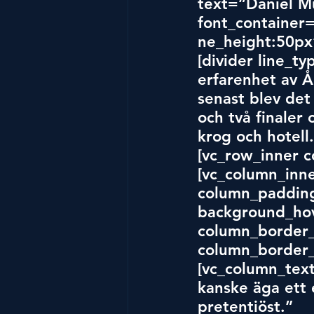
text=”Daniel Mü
font_container=
ne_height:50px
[divider line_t
erfarenhet av Å
senast blev det 
och två finaler
krog och hotell
[vc_row_inner c
[vc_column_inn
column_padding
background_hov
column_border_
column_border_
[vc_column_text
kanske äga ett 
pretentiöst.”