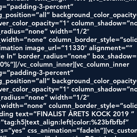
=”padding-3-percent” 
_position=”all” background_color_opacity
er_color_opacity=”1″ column_shadow=”no
radius=”none” width=”1/2″ 
width=”none” column_border_style=”solid
imation image_url=”11330″ alignment=”” 
e In” border_radius=”none” box_shadow=
%”][/vc_column_inner][vc_column_inner 
=”padding-3-percent” 
_position=”all” background_color_opacity
er_color_opacity=”1″ column_shadow=”no
radius=”none” width=”1/2″ 
width=”none” column_border_style=”solid
ding text=”FINALIST ÅRETS KOCK 2019 ” 
”tag:h5|text_align:left|color:%23bfbfbf” 
s=”yes” css_animation=”fadeIn”][vc_custo