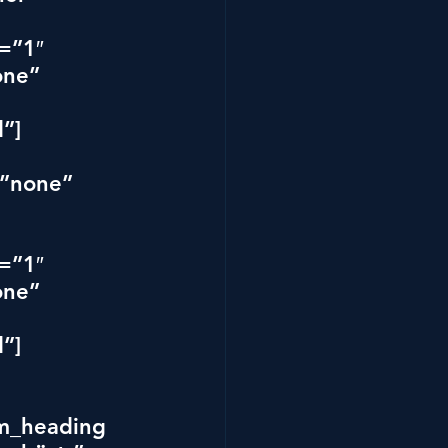
=”1″ 
ne” 
”]
”none” 
=”1″ 
ne” 
”]
m_heading 