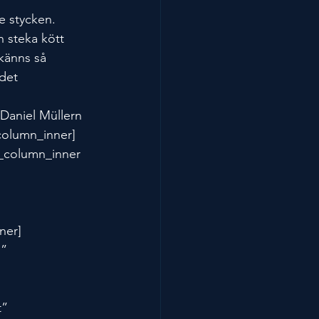
e stycken. 
n steka kött 
 känns så 
det 
 Daniel Müllern 
_column_inner]
c_column_inner 
ner]
” 
” 