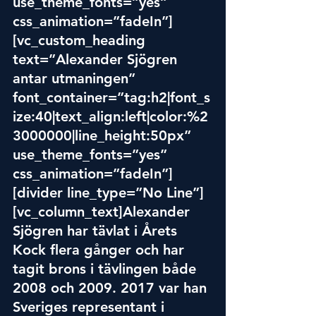
use_theme_fonts=”yes” 
css_animation=”fadeIn”]
[vc_custom_heading 
text=”Alexander Sjögren 
antar utmaningen” 
font_container=”tag:h2|font_s
ize:40|text_alig
n:left|c
olor:%2
3000000|line_height:50px” 
use_theme_fonts=”yes” 
css_animation=”fadeIn”]
[divider line_type=”No Line”]
[vc_column_text]Alexander 
Sjögren har tävlat i Årets 
Kock flera gånger och har 
tagit brons i tävlingen både 
2008 och 2009. 2017 var han 
Sveriges representant i 