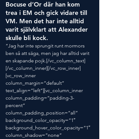
Bocuse d’Or där han kom 
trea i EM och gick vidare till 
VM. Men det har inte alltid 
varit självklart att Alexander 
skulle bli kock.
”Jag har inte sprungit runt mormors 
ben så att säga, men jag har alltid varit 
en skapande pojk.[/vc_column_text]
[/vc_column_inner][/vc_row_inner]
[vc_row_inner 
column_margin=”default” 
text_align=”left”][vc_column_inner 
column_padding=”padding-3-
percent” 
column_padding_position=”all” 
background_color_opacity=”1″ 
background_hover_color_opacity=”1″ 
column_shadow=”none” 