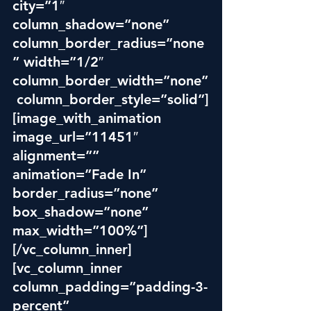
city=”1″ 
column_shadow=”none” 
column_border_radius=”none
” width=”1/2″ 
column_border_width=”none”
 column_border_style=”solid”]
[image_with_animation 
image_url=”11451″ 
alignment=”” 
animation=”Fade In” 
border_radius=”none” 
box_shadow=”none” 
max_width=”100%”]
[/vc_column_inner]
[vc_column_inner 
column_padding=”padding-3-
percent” 