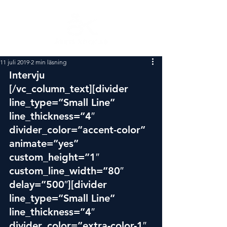
11 juli 2019
2 min läsning
Intervju
[/vc_column_text][divider 
line_type=”Small Line” 
line_thickness=”4″ 
divider_color=”accent-color” 
animate=”yes” 
custom_height=”1″ 
custom_line_width=”80″ 
delay=”500″][divider 
line_type=”Small Line” 
line_thickness=”4″ 
divider_color=”extra-color-1″ 