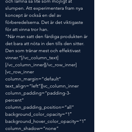
och lämna så lite som möjligt åt 
slumpen. Att experimentera fram nya 
koncept är också en del av 
förberedelserna. Det är det viktigaste 
för att vinna tror han.
”När man satt den färdiga produkten är 
det bara att nöta in den tills den sitter. 
Den som tränar mest och effektivast 
vinner.”[/vc_column_text]
[/vc_column_inner][/vc_row_inner]
[vc_row_inner 
column_margin=”default” 
text_align=”left”][vc_column_inner 
column_padding=”padding-3-
percent” 
column_padding_position=”all” 
background_color_opacity=”1″ 
background_hover_color_opacity=”1″ 
column_shadow=”none” 