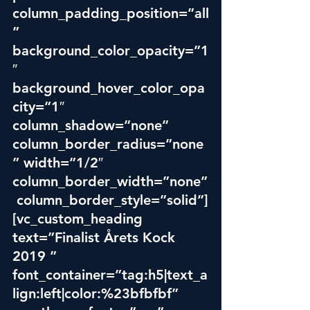
column_padding_position=”all
” 
background_color_opacity=”1
″ 
background_hover_color_opa
city=”1″ 
column_shadow=”none” 
column_border_radius=”none
” width=”1/2″ 
column_border_width=”none”
 column_border_style=”solid”]
[vc_custom_heading 
text=”Finalist Årets Kock 
2019 ” 
font_container=”tag:h5|text_a
lign:left|color:%23bfbfbf” 