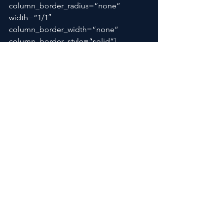
column_border_radius=”none” 
width=”1/1″ 
column_border_width=”none” 
column_border_style=”solid”]
[/vc_column_inner][/vc_row_inner]
[/vc_column][vc_column 
column_padding=”no-extra-padding” 
column_padding_position=”all” 
background_color_opacity=”1″ 
background_hover_color_opacity=”1″ 
column_shadow=”none” 
column_border_radius=”none” 
width=”1/12″ 
tablet_text_alignment=”default” 
phone_text_alignment=”default” 
column_border_width=”none” 
column_border_style=”solid”]
[/vc_column][/vc_row]
#AlexanderSjögren
#ÅretsKock2019