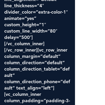
line_thickness=”4″ 
divider_color=”extra-color-1″ 
animate=”yes” 
custom_height=”1″ 
custom_line_width=”80″ 
delay=”500″]
[/vc_column_inner]
[/vc_row_inner][vc_row_inner 
column_margin=”default” 
column_direction=”default” 
column_direction_tablet=”def
ault” 
column_direction_phone=”def
ault” text_align=”left”]
[vc_column_inner 
column_padding=”padding-3-