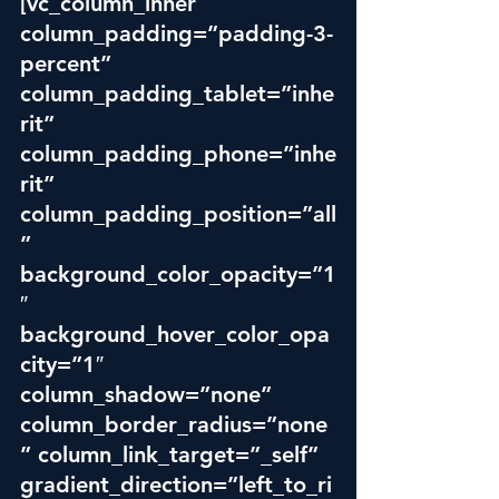
[vc_column_inner 
column_padding=”padding-3-
percent” 
column_padding_tablet=”inhe
rit” 
column_padding_phone=”inhe
rit” 
column_padding_position=”all
” 
background_color_opacity=”1
″ 
background_hover_color_opa
city=”1″ 
column_shadow=”none” 
column_border_radius=”none
” column_link_target=”_self” 
gradient_direction=”left_to_ri