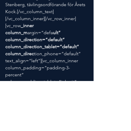
Stenberg, tävlingsordförande för Årets 
Kock.[/vc_column_text]
[/vc_column_inner][/vc_row_inner]
[vc_row
_inner 
column_m
argin=”defa
ult” 
column_direction=”default” 
column_direction_tablet=”default” 
column_direc
tion_phone=”default” 
text_align=”left”][vc_column_inner 
column_padding=”padding-3-
percent” 
column_padding_tablet=”inherit” 
column_padding_phone=”inherit” 
column_padding_position=”all” 
background_color_opacity=”1″ 
background_hover_color_opacity=”1″ 
column_shadow=”none” 
column_border_radius=”none” 
column_link_target=”_self” 