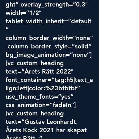
ght” overlay_strength=”0.3″ 
width=”1/2″ 
tablet_width_inherit=”default
” 
column_border_width=”none”
 column_border_style=”solid” 
bg_image_animation=”none”]
[vc_custom_heading 
text=”Årets Rätt 2022″ 
font_container=”tag:h5|text_a
lign:left|color:%23bfbfbf” 
use_theme_fonts=”yes” 
css_animation=”fadeIn”]
[vc_custom_heading 
text=”Gustav Leonhardt, 
Årets Kock 2021 har skapat 
Årets Rätt. ” 