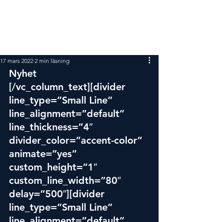
17 mars 2022
2 min läsning
Nyhet
[/vc_column_text][divider 
line_type=”Small Line” 
line_alignment=”default” 
line_thickness=”4″ 
divider_color=”accent-color” 
animate=”yes” 
custom_height=”1″ 
custom_line_width=”80″ 
delay=”500″][divider 
line_type=”Small Line” 
line_alignment=”default” 