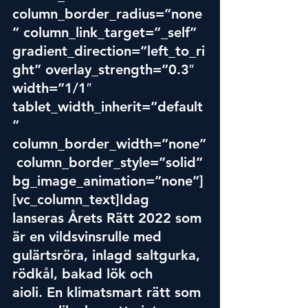
column_border_radius=”none
” column_link_target=”_self” 
gradient_direction=”left_to_ri
ght” overlay_strength=”0.3″ 
width=”1/1″ 
tablet_width_inherit=”default
” 
column_border_width=”none”
 column_border_style=”solid” 
bg_image_animation=”none”]
[vc_column_text]Idag 
lanseras Årets Rätt 2022 som 
är en vildsvinsrulle med 
gulärtsröra, inlagd saltgurka, 
rödkål, bakad lök och 
aioli. En klimatsmart rätt som 