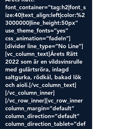
font_container=”tag:h2|font_s
ize:40|text_align:left|color:%2
3000000|line_height:50px” 
use_theme_fonts=”yes” 
css_animation=”fadeIn”]
[divider line_type=”No Line”]
[vc_column_text]Årets Rätt 
2022 som är en vildsvinsrulle 
med gulärtsröra, inlagd 
saltgurka, rödkål, bakad lök 
och aioli.[/vc_column_text]
[/vc_column_inner]
[/vc_row_inner][vc_row_inner 
column_
margi
n=”default” 
column_direction=”default” 
column_direction_tablet=”def