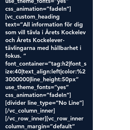
use_theme_fonts=”yes” 
css_animation=”fadeIn”]
[vc_custom_heading 
text=”All information för dig 
som vill tävla i Årets Kockelev 
och Årets Kockelever
- 
täv
lingarna med hållbarhet i 
fokus. ” 
font_container=”tag:h2|font_s
ize:40|text_align:left|color:%2
3000000|line_height:50px” 
use_theme_fonts=”yes” 
css_animation=”fadeIn”]
[divider line_type=”No Line”]
[/vc_column_inner]
[/vc_row_inner][vc_row_inner 
column_margin=”default” 