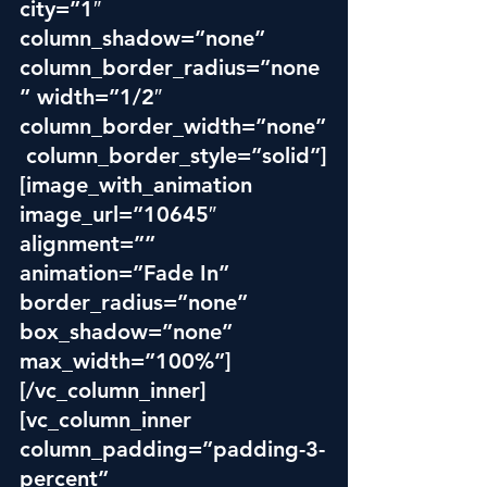
city=”1″ 
column_shadow=”none” 
column_border_radius=”none
” width=”1/2″ 
column_border_width=”none”
 column_border_style=”solid”]
[image_with_animation 
image_url=”10645″ 
alignment=”” 
animation=”Fade In” 
border_radius=”none” 
box_shadow=”none” 
max_width=”100%”]
[/vc_column_inner]
[vc_column_inner 
column_padding=”padding-3-
percent” 