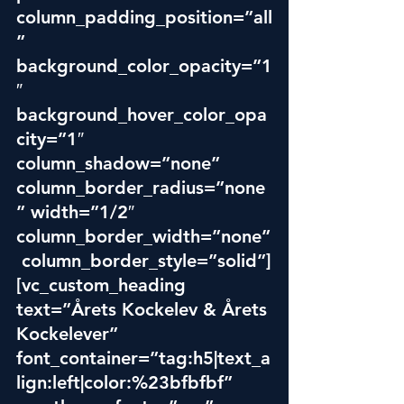
column_padding_position=”all
” 
background_color_opacity=”1
″ 
background_hover_color_opa
city=”1″ 
column_shadow=”none” 
column_border_radius=”none
” width=”1/2″ 
column_border_width=”none”
 column_border_style=”solid”]
[vc_custom_heading 
text=”Årets Kockelev & Årets 
Kockelever” 
font_container=”tag:h5|text_a
lign:left|color:%23bfbfbf” 