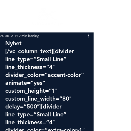
24 jan. 2019
2 min läsning
Nyhet
[/vc_column_text][divider 
line_type=”Small Line” 
line_thickness=”4″ 
divider_color=”accent-color” 
animate=”yes” 
custom_height=”1″ 
custom_line_width=”80″ 
delay=”500″][divider 
line_type=”Small Line” 
line_thickness=”4″ 
divider_color=”extra-color-1″ 