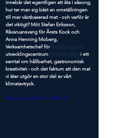
innebär det egentligen att äta i säsong, 
hur tar man sig bäst an omställningen 
till mer växtbaserad mat - och varför är 
det viktigt? Möt Stefan Eriksson, 
Råvaruansvarig för Årets Kock och 
Anna Henning Moberg, 
Verksamhetschef för 
Axfoundations
utvecklingscentrum 
Torsåker gård
 i ett 
samtal om hållbarhet, gastronomisk 
kreativitet - och det faktum att den mat 
vi äter utgör en stor del av vårt 
klimatavtryck.
https://youtu.be/hmPrsLZQmVc