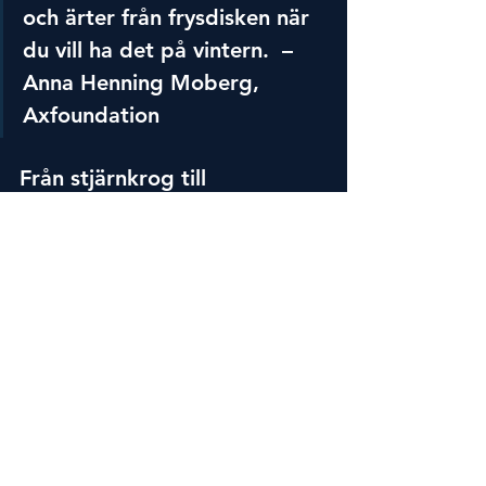
och ärter från frysdisken när 
du vill ha det på vintern.  – 
Anna Henning Moberg, 
Axfoundation
Från stjärnkrog till 
lunchmatsal och tisdagstacos
Att få in mer grönt på bordet, byta ut 
kött mot växtbaserade proteiner och ta 
vara på säsongens råvaror är något som 
alla kan göra, oavsett om man står vid 
spisen på stjärnkrogen, i lunchmatsalen 
eller hemma i köket, menar Anna 
Henning Moberg som leder 
utvecklingsarbetet för hållbara måltider 
på Torsåker gård.
Om det känns komplicerat så 